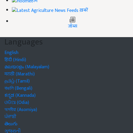
होम
ख़बरें
जॉब्स
Languages
English
हिंदी (Hindi)
മലയാളം (Malayalam)
मराठी (Marathi)
தமிழ் (Tamil)
বাঙালি (Bengali)
ಕನ್ನಡ (Kannada)
ଓଡିଆ (Odia)
অসমীয়া (Asomiya)
ਪੰਜਾਬੀ
తెలుగు
ગુજરાતી