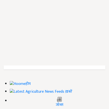
होम
ख़बरें
जॉब्स