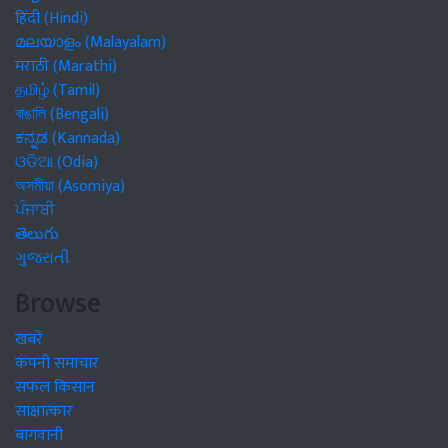
हिंदी (Hindi)
മലയാളം (Malayalam)
मराठी (Marathi)
தமிழ் (Tamil)
বাঙালি (Bengali)
ಕನ್ನಡ (Kannada)
ଓଡିଆ (Odia)
অসমীয়া (Asomiya)
ਪੰਜਾਬੀ
తెలుగు
ગુજરાતી
Browse
खबरें
कंपनी समाचार
सफल किसान
साक्षात्कार
बागवानी