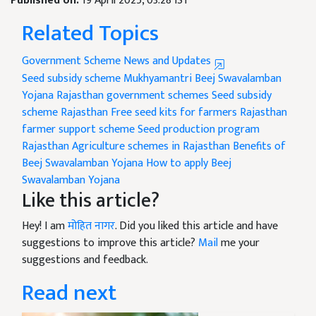
Published on:
19 April 2025, 03:28 IST
Related Topics
Government Scheme News and Updates
Seed subsidy scheme
Mukhyamantri Beej Swavalamban
Yojana
Rajasthan government schemes
Seed subsidy
scheme Rajasthan
Free seed kits for farmers
Rajasthan
farmer support scheme
Seed production program
Rajasthan
Agriculture schemes in Rajasthan
Benefits of
Beej Swavalamban Yojana
How to apply Beej
Swavalamban Yojana
Like this article?
Hey! I am
मोहित नागर
. Did you liked this article and have
suggestions to improve this article?
Mail
me your
suggestions and feedback.
Read next