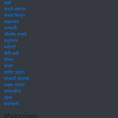
खबरें
कंपनी समाचार
सफल किसान
साक्षात्कार
बागवानी
औषधीय फसलें
पशुपालन
मशीनरी
खेती-बाड़ी
मौसम
बाजार
ग्रामीण उद्द्योग
सरकारी योजनाएं
लाइफ स्टाइल
सम्पादकीय
जॉब्स
डायरेक्टरी
Magazines