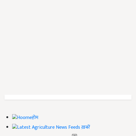
होम
ख़बरें