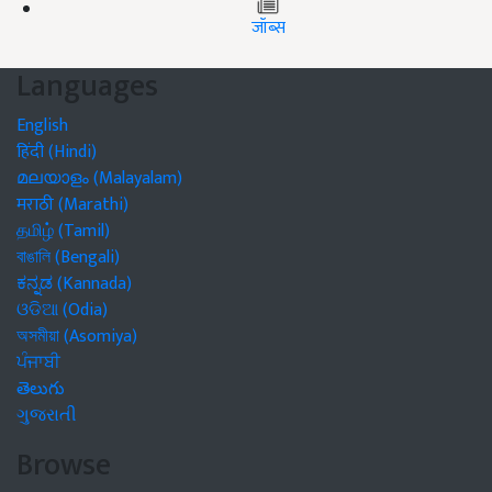
जॉब्स
Languages
English
हिंदी (Hindi)
മലയാളം (Malayalam)
मराठी (Marathi)
தமிழ் (Tamil)
বাঙালি (Bengali)
ಕನ್ನಡ (Kannada)
ଓଡିଆ (Odia)
অসমীয়া (Asomiya)
ਪੰਜਾਬੀ
తెలుగు
ગુજરાતી
Browse