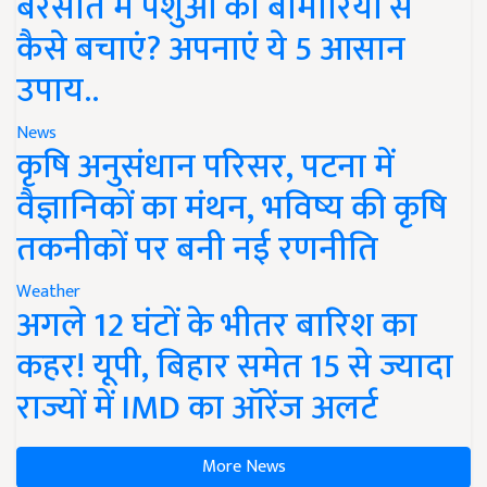
बरसात में पशुओं को बीमारियों से
कैसे बचाएं? अपनाएं ये 5 आसान
उपाय..
News
कृषि अनुसंधान परिसर, पटना में
वैज्ञानिकों का मंथन, भविष्य की कृषि
तकनीकों पर बनी नई रणनीति
Weather
अगले 12 घंटों के भीतर बारिश का
कहर! यूपी, बिहार समेत 15 से ज्यादा
राज्यों में IMD का ऑरेंज अलर्ट
More News