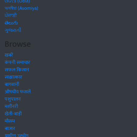
ଓଡିଆ (Odia)
অসমীয়া (Asomiya)
ਪੰਜਾਬੀ
తెలుగు
ગુજરાતી
Browse
खबरें
कंपनी समाचार
सफल किसान
साक्षात्कार
बागवानी
औषधीय फसलें
पशुपालन
मशीनरी
खेती-बाड़ी
मौसम
बाजार
ग्रामीण उद्द्योग