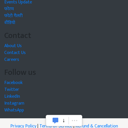
Events Update
फोरम
फोटो गैलरी
वीडियो
Contact
About Us
Contact Us
Careers
Follow us
Facebook
Twitter
LinkedIn
Instagram
WhatsApp
Privacy Policy
|
Terms of Service
|
Refund & Cancellation