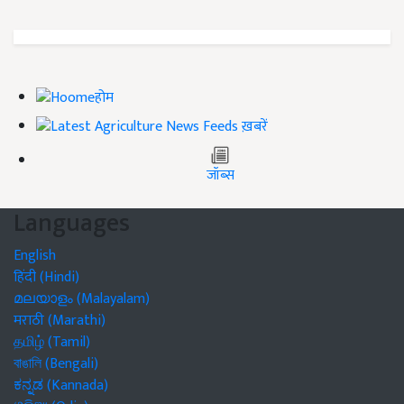
होम
ख़बरें
जॉब्स
Languages
English
हिंदी (Hindi)
മലയാളം (Malayalam)
मराठी (Marathi)
தமிழ் (Tamil)
বাঙালি (Bengali)
ಕನ್ನಡ (Kannada)