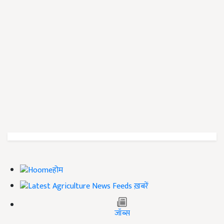
होम
ख़बरें
जॉब्स