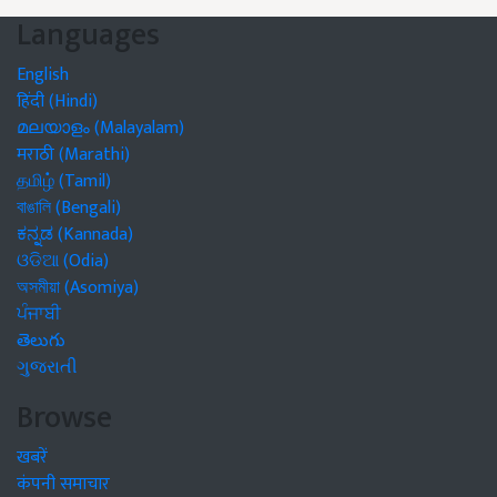
Languages
English
हिंदी (Hindi)
മലയാളം (Malayalam)
मराठी (Marathi)
தமிழ் (Tamil)
বাঙালি (Bengali)
ಕನ್ನಡ (Kannada)
ଓଡିଆ (Odia)
অসমীয়া (Asomiya)
ਪੰਜਾਬੀ
తెలుగు
ગુજરાતી
Browse
खबरें
कंपनी समाचार