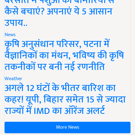
बरसात में पशुओं को बीमारियों से
कैसे बचाएं? अपनाएं ये 5 आसान
उपाय..
News
कृषि अनुसंधान परिसर, पटना में
वैज्ञानिकों का मंथन, भविष्य की कृषि
तकनीकों पर बनी नई रणनीति
Weather
अगले 12 घंटों के भीतर बारिश का
कहर! यूपी, बिहार समेत 15 से ज्यादा
राज्यों में IMD का ऑरेंज अलर्ट
More News