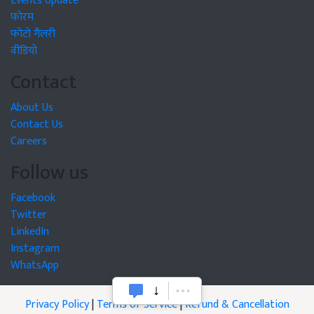
Events Update
फोरम
फोटो गैलरी
वीडियो
Contact
About Us
Contact Us
Careers
Follow us
Facebook
Twitter
LinkedIn
Instagram
WhatsApp
Privacy Policy
|
Terms of Service
|
Refund & Cancellation