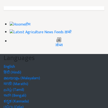
होम
ख़बरें
जॉब्स
Languages
English
हिंदी (Hindi)
മലയാളം (Malayalam)
मराठी (Marathi)
தமிழ் (Tamil)
বাঙালি (Bengali)
ಕನ್ನಡ (Kannada)
ଓଡିଆ (Odia)