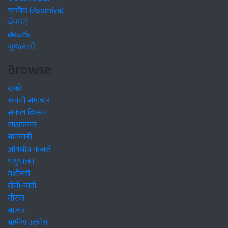
অসমীয়া (Asomiya)
ਪੰਜਾਬੀ
తెలుగు
ગુજરાતી
Browse
खबरें
कंपनी समाचार
सफल किसान
साक्षात्कार
बागवानी
औषधीय फसलें
पशुपालन
मशीनरी
खेती-बाड़ी
मौसम
बाजार
ग्रामीण उद्द्योग