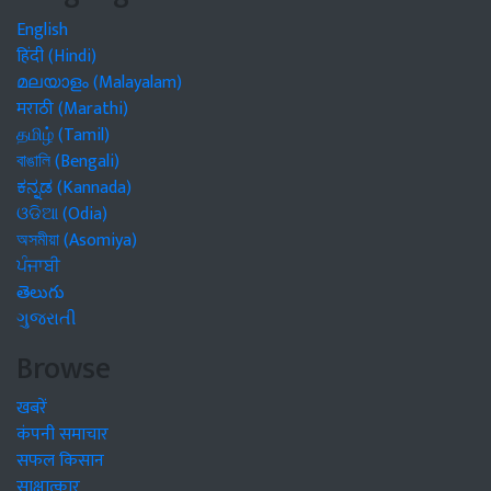
English
हिंदी (Hindi)
മലയാളം (Malayalam)
मराठी (Marathi)
தமிழ் (Tamil)
বাঙালি (Bengali)
ಕನ್ನಡ (Kannada)
ଓଡିଆ (Odia)
অসমীয়া (Asomiya)
ਪੰਜਾਬੀ
తెలుగు
ગુજરાતી
Browse
खबरें
कंपनी समाचार
सफल किसान
साक्षात्कार