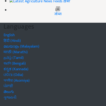
ख़बरें
जॉब्स
Languages
English
हिंदी (Hindi)
മലയാളം (Malayalam)
मराठी (Marathi)
தமிழ் (Tamil)
বাঙালি (Bengali)
ಕನ್ನಡ (Kannada)
ଓଡିଆ (Odia)
অসমীয়া (Asomiya)
ਪੰਜਾਬੀ
తెలుగు
ગુજરાતી