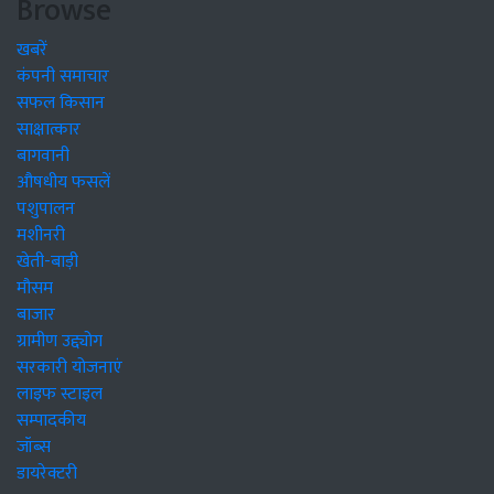
Browse
खबरें
कंपनी समाचार
सफल किसान
साक्षात्कार
बागवानी
औषधीय फसलें
पशुपालन
मशीनरी
खेती-बाड़ी
मौसम
बाजार
ग्रामीण उद्द्योग
सरकारी योजनाएं
लाइफ स्टाइल
सम्पादकीय
जॉब्स
डायरेक्टरी