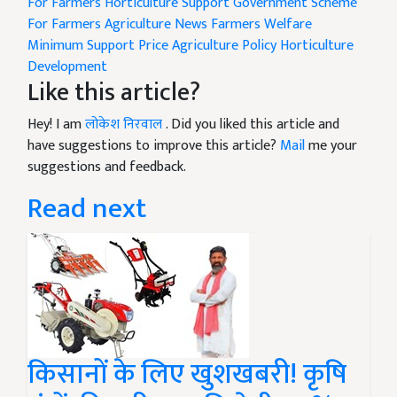
For Farmers
Horticulture Support
Government Scheme
For Farmers
Agriculture News
Farmers Welfare
Minimum Support Price
Agriculture Policy
Horticulture
Development
Like this article?
Hey! I am
लोकेश निरवाल
. Did you liked this article and
have suggestions to improve this article?
Mail
me your
suggestions and feedback.
Read next
किसानों के लिए खुशखबरी! कृषि