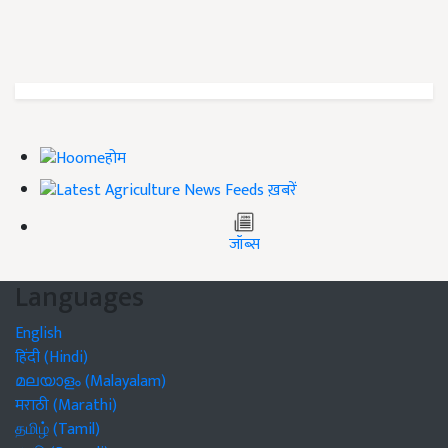
होम
ख़बरें
जॉब्स
Languages
English
हिंदी (Hindi)
മലയാളം (Malayalam)
मराठी (Marathi)
தமிழ் (Tamil)