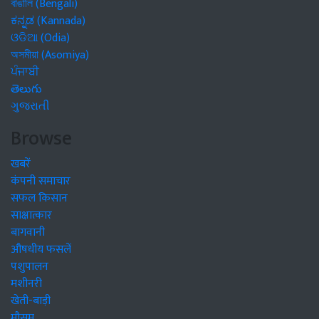
বাঙালি (Bengali)
ಕನ್ನಡ (Kannada)
ଓଡିଆ (Odia)
অসমীয়া (Asomiya)
ਪੰਜਾਬੀ
తెలుగు
ગુજરાતી
Browse
खबरें
कंपनी समाचार
सफल किसान
साक्षात्कार
बागवानी
औषधीय फसलें
पशुपालन
मशीनरी
खेती-बाड़ी
मौसम