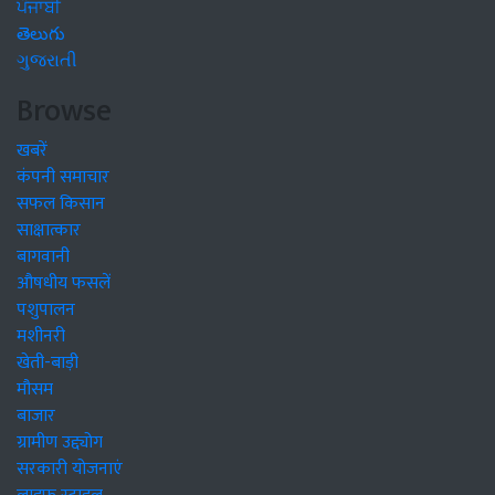
ਪੰਜਾਬੀ
తెలుగు
ગુજરાતી
Browse
खबरें
कंपनी समाचार
सफल किसान
साक्षात्कार
बागवानी
औषधीय फसलें
पशुपालन
मशीनरी
खेती-बाड़ी
मौसम
बाजार
ग्रामीण उद्द्योग
सरकारी योजनाएं