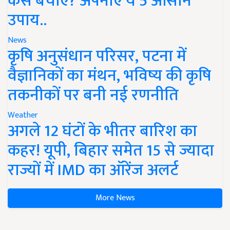
कैसे बचाएं? अपनाएं ये 5 आसान
उपाय..
News
कृषि अनुसंधान परिसर, पटना में
वैज्ञानिकों का मंथन, भविष्य की कृषि
तकनीकों पर बनी नई रणनीति
Weather
अगले 12 घंटों के भीतर बारिश का
कहर! यूपी, बिहार समेत 15 से ज्यादा
राज्यों में IMD का ऑरेंज अलर्ट
More News