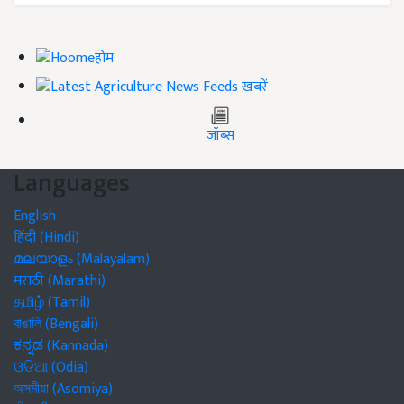
होम
ख़बरें
जॉब्स
Languages
English
हिंदी (Hindi)
മലയാളം (Malayalam)
मराठी (Marathi)
தமிழ் (Tamil)
বাঙালি (Bengali)
ಕನ್ನಡ (Kannada)
ଓଡିଆ (Odia)
অসমীয়া (Asomiya)