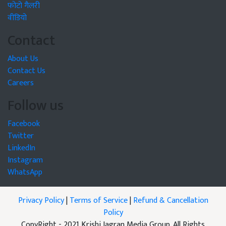
फोटो गैलरी
वीडियो
Contact
About Us
Contact Us
Careers
Follow us
Facebook
Twitter
LinkedIn
Instagram
WhatsApp
Privacy Policy
|
Terms of Service
|
Refund & Cancellation
Policy
CopyRight - 2021 Krishi Jagran Media Group. All Rights