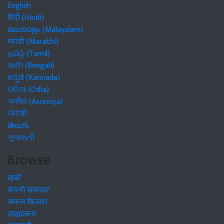
English
हिंदी (Hindi)
മലയാളം (Malayalam)
मराठी (Marathi)
தமிழ் (Tamil)
বাঙালি (Bengali)
ಕನ್ನಡ (Kannada)
ଓଡିଆ (Odia)
অসমীয়া (Asomiya)
ਪੰਜਾਬੀ
తెలుగు
ગુજરાતી
Browse
खबरें
कंपनी समाचार
सफल किसान
साक्षात्कार