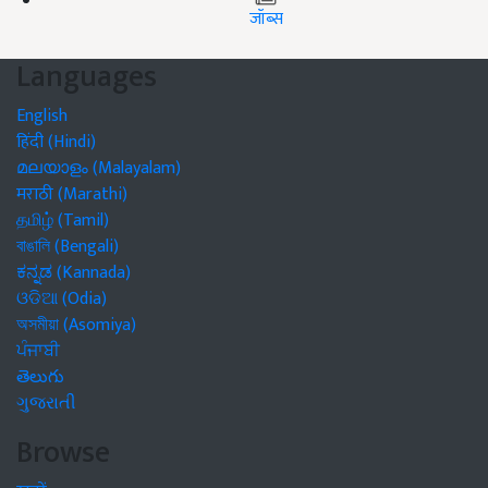
जॉब्स
Languages
English
हिंदी (Hindi)
മലയാളം (Malayalam)
मराठी (Marathi)
தமிழ் (Tamil)
বাঙালি (Bengali)
ಕನ್ನಡ (Kannada)
ଓଡିଆ (Odia)
অসমীয়া (Asomiya)
ਪੰਜਾਬੀ
తెలుగు
ગુજરાતી
Browse