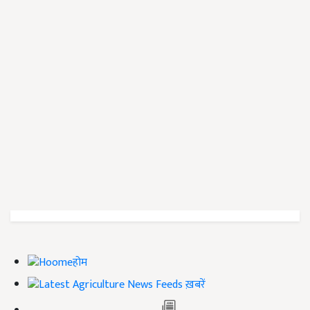
होम
ख़बरें