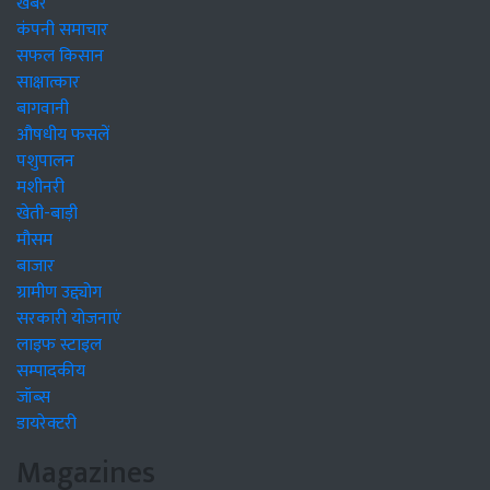
खबरें
कंपनी समाचार
सफल किसान
साक्षात्कार
बागवानी
औषधीय फसलें
पशुपालन
मशीनरी
खेती-बाड़ी
मौसम
बाजार
ग्रामीण उद्द्योग
सरकारी योजनाएं
लाइफ स्टाइल
सम्पादकीय
जॉब्स
डायरेक्टरी
Magazines