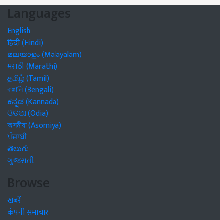
Languages
English
हिंदी (Hindi)
മലയാളം (Malayalam)
मराठी (Marathi)
தமிழ் (Tamil)
বাঙালি (Bengali)
ಕನ್ನಡ (Kannada)
ଓଡିଆ (Odia)
অসমীয়া (Asomiya)
ਪੰਜਾਬੀ
తెలుగు
ગુજરાતી
Browse
खबरें
कंपनी समाचार