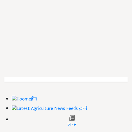
होम
ख़बरें
जॉब्स