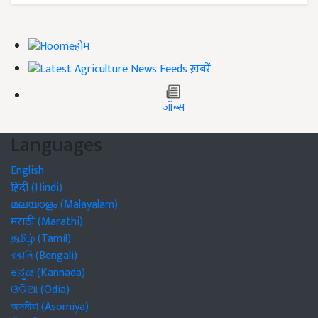
होम
ख़बरें
जॉब्स
Languages
English
हिंदी (Hindi)
മലയാളം (Malayalam)
मराठी (Marathi)
தமிழ் (Tamil)
বাঙালি (Bengali)
ಕನ್ನಡ (Kannada)
ଓଡିଆ (Odia)
অসমীয়া (Asomiya)