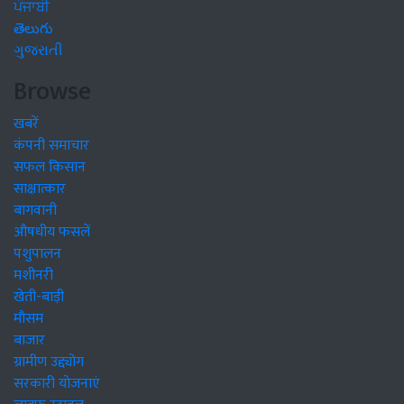
ਪੰਜਾਬੀ
తెలుగు
ગુજરાતી
Browse
खबरें
कंपनी समाचार
सफल किसान
साक्षात्कार
बागवानी
औषधीय फसलें
पशुपालन
मशीनरी
खेती-बाड़ी
मौसम
बाजार
ग्रामीण उद्द्योग
सरकारी योजनाएं