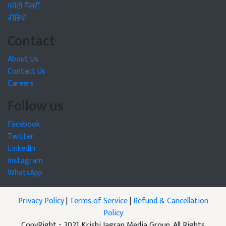
फोटो गैलरी
वीडियो
Contact
About Us
Contact Us
Careers
Follow us
Facebook
Twitter
LinkedIn
Instagram
WhatsApp
Privacy Policy
|
Terms of Service
|
Refund & Cancellation
Policy
CopyRight - 2021 Krishi Jagran Media Group. All Rights