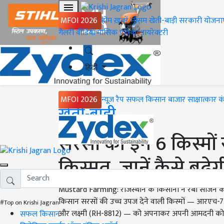
MFOI 2026
होम
ख़बरें
मौसम
खेती-बाड़ी
सरकारी योजना
गैलरी
वीडियो
मासिक पत्रिका
डायरेक्टरी
हिंदी
MFOI 2026
न्यूज़ रैप
सफल किसान
बाजार
साक्षात्कार
क
Home
खेती-बाड़ी
सरसों की इन 6 किस्मों
किस्मत, जानें कैसे बढ़ेग
Mustard Farming: राजस्थान के किसानों ने रबी सीजन की श
किसान सरसों की उच्च उपज देने वाली किस्मों — आरएच
#Top on Krishi Jagran
और लक्ष्मी (RH-8812) — को अपनाकर अपनी आमदनी को दो
सफल किसान