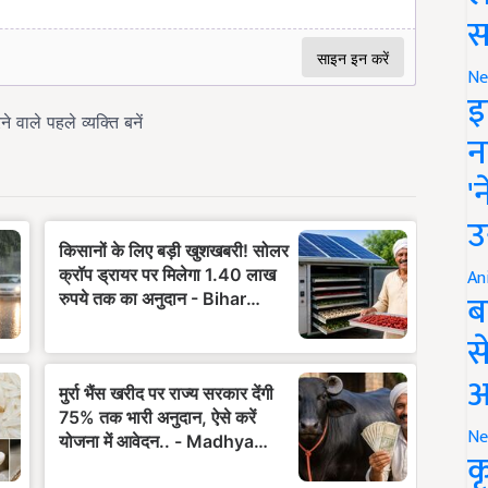
स
Ne
इ
न
'
उ
An
ब
स
आ
Ne
क