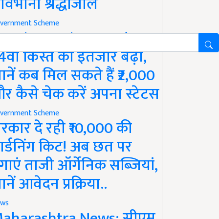
ावभीनी श्रद्धांजलि
vernment Scheme
M Kisan Yojana Update:
4वीं किस्त का इंतजार बढ़ा,
ानें कब मिल सकते हैं ₹2,000
र कैसे चेक करें अपना स्टेटस
vernment Scheme
रकार दे रही ₹10,000 की
ार्डनिंग किट! अब छत पर
गाएं ताजी ऑर्गेनिक सब्जियां,
ानें आवेदन प्रक्रिया..
ws
aharashtra News: सीएम