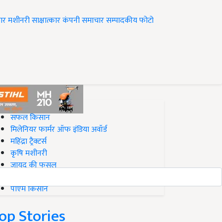
ार
मशीनरी
साक्षात्कार
कंपनी समाचार
सम्पादकीय
फोटो
op on Krishi Jagran
सफल किसान
मिलेनियर फार्मर ऑफ इंडिया अवॉर्ड
महिंद्रा ट्रैक्टर्स
कृषि मशीनरी
जायद की फसल
बिज़नेस आइडियाज
पीएम किसान
op Stories