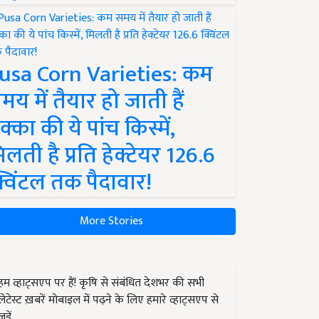
usa Corn Varieties: कम
मय में तैयार हो जाती हैं
क्का की ये पांच किस्में,
िलती है प्रति हेक्टेयर 126.6
्विंटल तक पैदावार!
More Stories
हम व्हाट्सएप पर हैं! कृषि से संबंधित देशभर की सभी
लेटेस्ट ख़बरें मोबाइल में पढ़ने के लिए हमारे व्हाट्सएप से
जुड़ें.