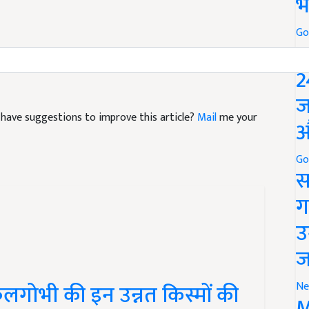
भ
Go
P
Rabi Crop 2025
Mustard Seeds
mustard varieties
2
ज
nd have suggestions to improve this article?
Mail
me your
औ
Go
स
ग
उ
ज
लगोभी की इन उन्नत किस्मों की
Ne
्रति एकड़ 3 लाख तक का मुनाफा!
M