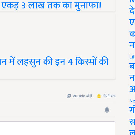
द
ए
क
न
न में लहसुन की इन 4 किस्मों की
Li
ब
न
आ
Ne
ग
स
ल