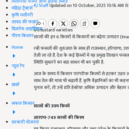
मिलेनियर फार्मर ऑफ इंडिया अवॉर्ड
KJ Staff
Updated on 10 October, 2025 10:16 AM I
महिंद्रा ट्रैक्टर्स
कृषि मशीनरी
जायद की फसल
बिज़नेस आइडियाज
पीएम किसान
सरसों की इन 6 किस्मों से किसानों का बढ़ेगा उत्पादन (
Home
रबी फसलों की शुरुआत के साथ ही राजस्थान, हरियाणा, उत्तर प
तेजी ला रहे हैं. देश के कई हिस्सों में यह प्रमुख तिलहन फस
स्थिति सुधारने का बड़ा साधन भी बन चुकी है.
न्यूज़ रैप
आज के समय में किसान पारंपरिक किस्मों से हटकर उन्नत और
साथ तेल की मात्रा भी बढ़ाती हैं. कृषि वैज्ञानिकों का भ
खबरें
चुनाव करें, तो उन्हें प्रति हेक्टेयर अधिक उत्पादन और बेहतर दा
सफल किसान
सरसों की उत्तम किस्में
आरएच-749 सरसों की किस्म
सरकारी योजनाएं