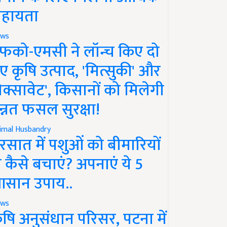
हायता
ws
फको-एमसी ने लॉन्च किए दो
ए कृषि उत्पाद, 'मित्सुकी' और
नेक्सावेट', किसानों को मिलेगी
न्नत फसल सुरक्षा!
imal Husbandry
रसात में पशुओं को बीमारियों
े कैसे बचाएं? अपनाएं ये 5
सान उपाय..
ws
ृषि अनुसंधान परिसर, पटना में