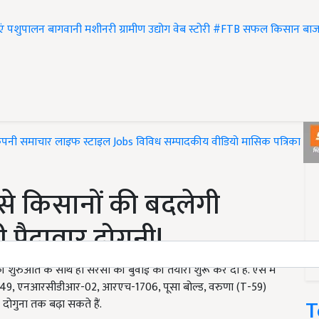
एं
पशुपालन
बागवानी
मशीनरी
ग्रामीण उद्योग
वेब स्टोरी
#FTB
सफल किसान
बाज
ंपनी समाचार
लाइफ स्टाइल
Jobs
विविध
सम्पादकीय
वीडियो
मासिक पत्रिका
#T
 से किसानों की बदलेगी
ी पैदावार दोगुनी!
ुरुआत के साथ ही सरसों की बुवाई की तैयारी शुरू कर दी है. ऐसे में
-749, एनआरसीडीआर-02, आरएच-1706, पूसा बोल्ड, वरुणा (T-59)
T
गुना तक बढ़ा सकते हैं.