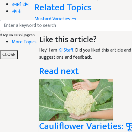
Related Topics
हमारी टीम
संपर्क
Mustard Varieties
Mustard farming
Agriculture Tips
Farming India
Like this article?
#Top on Krishi Jagran
More Topics
Hey! I am
KJ Staff
. Did you liked this article a
suggestions and feedback.
CLOSE
Read next
Cauliflower Varieties: फू
करें खेती, कमा सकते हैं प