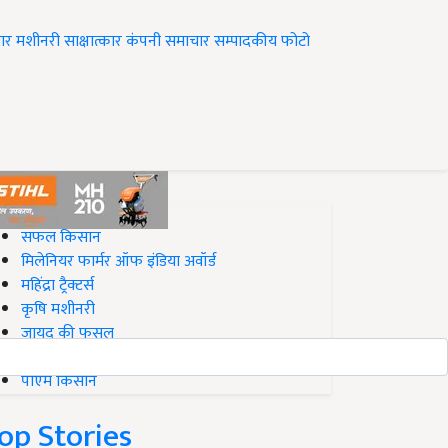
ार
मशीनरी
साक्षात्कार
कंपनी समाचार
सम्पादकीय
फोटो
op on Krishi Jagran
सफल किसान
मिलेनियर फार्मर ऑफ इंडिया अवॉर्ड
महिंद्रा ट्रैक्टर्स
कृषि मशीनरी
जायद की फसल
बिज़नेस आइडियाज
पीएम किसान
op Stories