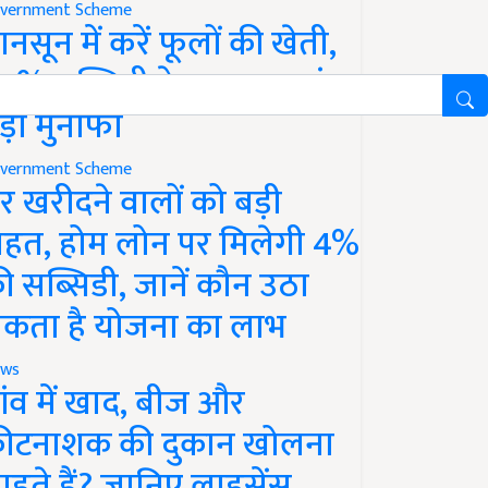
vernment Scheme
ानसून में करें फूलों की खेती,
0% सब्सिडी के साथ कमाएं
ड़ा मुनाफा
vernment Scheme
र खरीदने वालों को बड़ी
ाहत, होम लोन पर मिलेगी 4%
ी सब्सिडी, जानें कौन उठा
कता है योजना का लाभ
ws
ांव में खाद, बीज और
ीटनाशक की दुकान खोलना
ाहते हैं? जानिए लाइसेंस,