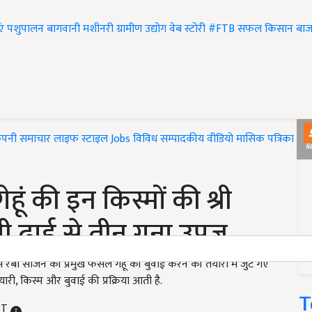
एं
पशुपालन
बागवानी
मशीनरी
ग्रामीण उद्योग
वेब स्टोरी
#FTB
सफल किसान
बाज
ंपनी समाचार
लाइफ स्टाइल
Jobs
विविध
सम्पादकीय
वीडियो
मासिक पत्रिका
#T
हूं की इन किस्मों की श्री
ेगी ढाई से तीन गुना उपज
रबी सीजन की प्रमुख फसल गेहूं की बुवाई करने की तैयारी में जुट गए
यारी, किस्म और बुवाई की प्रक्रिया आती है.
T
IST