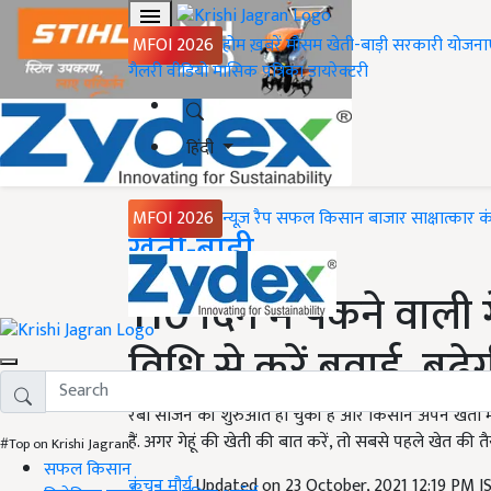
MFOI 2026
होम
ख़बरें
मौसम
खेती-बाड़ी
सरकारी योजना
गैलरी
वीडियो
मासिक पत्रिका
डायरेक्टरी
हिंदी
MFOI 2026
न्यूज़ रैप
सफल किसान
बाजार
साक्षात्कार
क
Home
खेती-बाड़ी
110 दिन में पकने वाली गे
विधि से करें बुवाई, बढ़
रबी सीजन की शुरुआत हो चुकी है और किसान अपने खेतों में 
हैं. अगर गेहूं की खेती की बात करें, तो सबसे पहले खेत की तै
#Top on Krishi Jagran
सफल किसान
कंचन मौर्य
Updated on 23 October, 2021 12:19 PM 