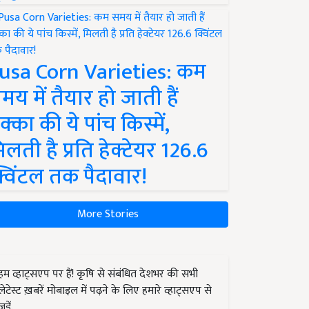
usa Corn Varieties: कम
मय में तैयार हो जाती हैं
क्का की ये पांच किस्में,
िलती है प्रति हेक्टेयर 126.6
्विंटल तक पैदावार!
More Stories
हम व्हाट्सएप पर हैं! कृषि से संबंधित देशभर की सभी
लेटेस्ट ख़बरें मोबाइल में पढ़ने के लिए हमारे व्हाट्सएप से
जुड़ें.