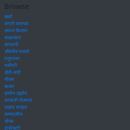
Browse
खबरें
कंपनी समाचार
सफल किसान
साक्षात्कार
बागवानी
औषधीय फसलें
पशुपालन
मशीनरी
खेती-बाड़ी
मौसम
बाजार
ग्रामीण उद्द्योग
सरकारी योजनाएं
लाइफ स्टाइल
सम्पादकीय
जॉब्स
डायरेक्टरी