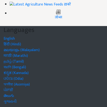
ख़बरें
जॉब्स
Languages
English
हिंदी (Hindi)
മലയാളം (Malayalam)
मराठी (Marathi)
தமிழ் (Tamil)
বাঙালি (Bengali)
ಕನ್ನಡ (Kannada)
ଓଡିଆ (Odia)
অসমীয়া (Asomiya)
ਪੰਜਾਬੀ
తెలుగు
ગુજરાતી