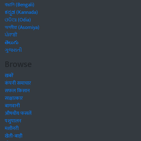
বাঙালি (Bengali)
ಕನ್ನಡ (Kannada)
ଓଡିଆ (Odia)
অসমীয়া (Asomiya)
ਪੰਜਾਬੀ
తెలుగు
ગુજરાતી
Browse
खबरें
कंपनी समाचार
सफल किसान
साक्षात्कार
बागवानी
औषधीय फसलें
पशुपालन
मशीनरी
खेती-बाड़ी