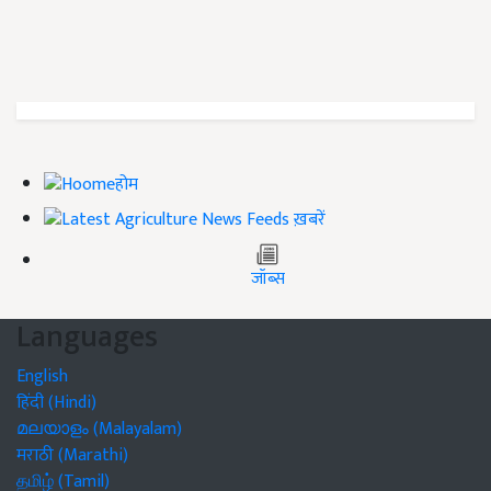
होम
ख़बरें
जॉब्स
Languages
English
हिंदी (Hindi)
മലയാളം (Malayalam)
मराठी (Marathi)
தமிழ் (Tamil)