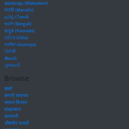
മലയാളം (Malayalam)
मराठी (Marathi)
தமிழ் (Tamil)
বাঙালি (Bengali)
ಕನ್ನಡ (Kannada)
ଓଡିଆ (Odia)
অসমীয়া (Asomiya)
ਪੰਜਾਬੀ
తెలుగు
ગુજરાતી
Browse
खबरें
कंपनी समाचार
सफल किसान
साक्षात्कार
बागवानी
औषधीय फसलें