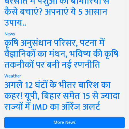
बरसात में पशुओं को बीमारियों से
कैसे बचाएं? अपनाएं ये 5 आसान
उपाय..
News
कृषि अनुसंधान परिसर, पटना में
वैज्ञानिकों का मंथन, भविष्य की कृषि
तकनीकों पर बनी नई रणनीति
Weather
अगले 12 घंटों के भीतर बारिश का
कहर! यूपी, बिहार समेत 15 से ज्यादा
राज्यों में IMD का ऑरेंज अलर्ट
More News