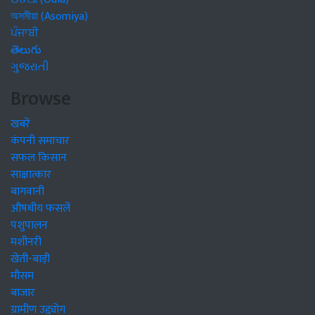
অসমীয়া (Asomiya)
ਪੰਜਾਬੀ
తెలుగు
ગુજરાતી
Browse
खबरें
कंपनी समाचार
सफल किसान
साक्षात्कार
बागवानी
औषधीय फसलें
पशुपालन
मशीनरी
खेती-बाड़ी
मौसम
बाजार
ग्रामीण उद्द्योग