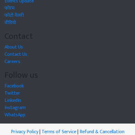
Events Update
फोरम
फोटो गैलरी
वीडियो
Contact
About Us
Contact Us
Careers
Follow us
Facebook
Twitter
LinkedIn
Instagram
WhatsApp
Privacy Policy
|
Terms of Service
|
Refund & Cancellation