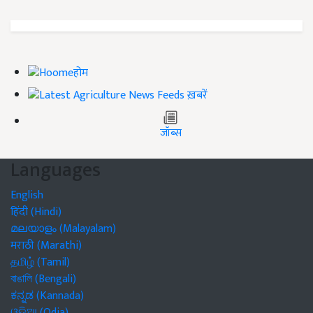
होम
ख़बरें
जॉब्स
Languages
English
हिंदी (Hindi)
മലയാളം (Malayalam)
मराठी (Marathi)
தமிழ் (Tamil)
বাঙালি (Bengali)
ಕನ್ನಡ (Kannada)
ଓଡିଆ (Odia)