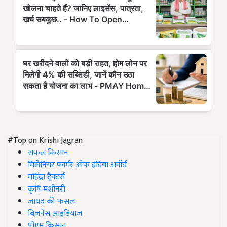
#Top on Krishi Jagran
सफल किसान
मिलेनियर फार्मर ऑफ इंडिया अवॉर्ड
महिंद्रा ट्रैक्टर्स
कृषि मशीनरी
जायद की फसल
बिज़नेस आइडियाज
पीएम किसान