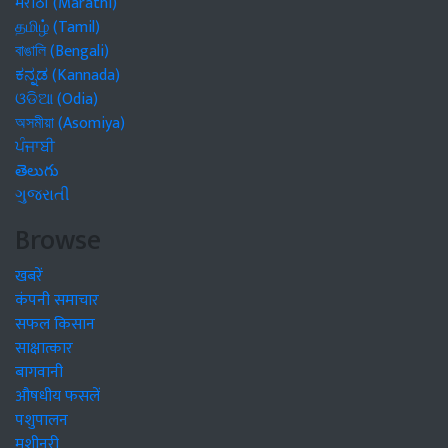
मराठी (Marathi)
தமிழ் (Tamil)
বাঙালি (Bengali)
ಕನ್ನಡ (Kannada)
ଓଡିଆ (Odia)
অসমীয়া (Asomiya)
ਪੰਜਾਬੀ
తెలుగు
ગુજરાતી
Browse
खबरें
कंपनी समाचार
सफल किसान
साक्षात्कार
बागवानी
औषधीय फसलें
पशुपालन
मशीनरी