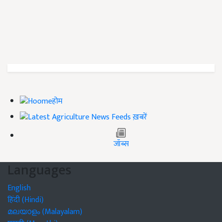
होम
ख़बरें
जॉब्स
Languages
English
हिंदी (Hindi)
മലയാളം (Malayalam)