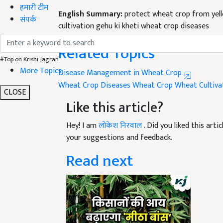
English Summary:
protect wheat crop from yel
हमारी टीम
cultivation gehu ki kheti wheat crop diseases
संपर्क
Published on:
17 January 2024, 11:49 AM IST
Related Topics
#Top on Krishi Jagran
Disease Management in Wheat Crop
More Topics
Wheat Crop Diseases
Wheat Crop
Wheat Cultiva
Like this article?
CLOSE
Hey! I am
लोकेश निरवाल
. Did you liked this art
your suggestions and feedback.
Read next