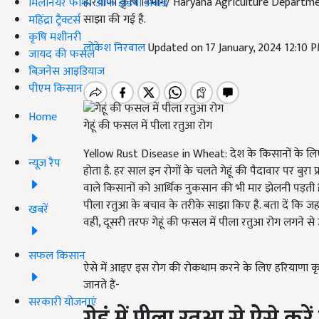
हरियाणा कृषि विभाग/ Haryana Agriculture Department क
मिलेनियर फार्मर ऑफ इंडिया अवॉर्ड
साझा की गई है.
महिंद्रा ट्रैक्टर्स
कृषि मशीनरी
लोकेश निरवाल
Updated on 17 January, 2024 12:10 
जायद की फसल
बिज़नेस आइडियाज
पीएम किसान
Home
गेहूं की फसल में पीला रतुआ रोग
Yellow Rust Disease in Wheat: देश के किसानों के लिए 
न्यूज़ रैप
होता है. हर साल इन रोगों के चलते गेहूं की पैदावार पर बुर
वाले किसानों को आर्थिक नुकसान की भी मार झेलनी पड़ती है.
पीला रतुआ के बचाव के तरीके साझा किए है. बता दें कि जहां
खबरें
वहीं, दूसरी तरफ गेहूं की फसल में पीला रतुआ रोग लगने से
सफल किसान
ऐसे में आइए इस रोग की रोकथाम करने के लिए हरियाणा कृषि व
जानते हैं-
सरकारी योजनाएं
गेहूं में पीला रतुआ से ऐसे करे