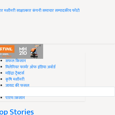
ार
मशीनरी
साक्षात्कार
कंपनी समाचार
सम्पादकीय
फोटो
op on Krishi Jagran
सफल किसान
मिलेनियर फार्मर ऑफ इंडिया अवॉर्ड
महिंद्रा ट्रैक्टर्स
कृषि मशीनरी
जायद की फसल
बिज़नेस आइडियाज
पीएम किसान
op Stories