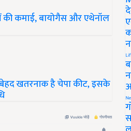
द
नों की कमाई, बायोगैस और एथेनॉल
ए
क
न
Li
ब
न
 बेहद खतरनाक है चेपा कीट, इसके
आ
धि
Ne
ग
स
ल