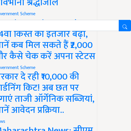
ावभीनी श्रद्धांजलि
vernment Scheme
M Kisan Yojana Update:
4वीं किस्त का इंतजार बढ़ा,
ानें कब मिल सकते हैं ₹2,000
र कैसे चेक करें अपना स्टेटस
vernment Scheme
रकार दे रही ₹10,000 की
ार्डनिंग किट! अब छत पर
गाएं ताजी ऑर्गेनिक सब्जियां,
ानें आवेदन प्रक्रिया..
ws
aharashtra News: सीएम