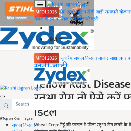
MFOI 2026
होम
ख़बरें
मौसम
खेती-बाड़ी
सरकारी योजना
गैलरी
वीडियो
मासिक पत्रिका
डायरेक्टरी
हिंदी
MFOI 2026
न्यूज़ रैप
सफल किसान
बाजार
साक्षात्कार
क
Home
खेती-बाड़ी
Yellow Rust Disease: ग
रतुआ रोग तो ऐसे करें फ
डिटेल
#Top on Krishi Jagran
Wheat Crop: गेहूं की फसल में पीला रतुआ रोग लगने के कि
सफल किसान