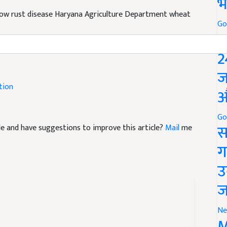
भ
low rust disease Haryana Agriculture Department wheat
Go
P
2
ज
tion
औ
icle and have suggestions to improve this article?
Mail
me
Go
स
ग
उ
ज
Ne
M