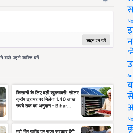
स
Ne
इ
न
'
उ
An
ब
स
आ
Ne
क