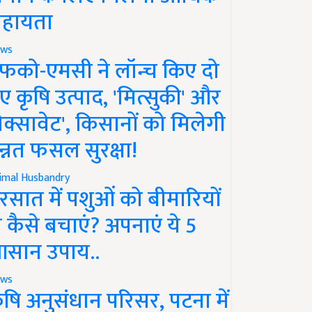
हायता
ws
फको-एमसी ने लॉन्च किए दो
ए कृषि उत्पाद, 'मित्सुकी' और
नेक्सावेट', किसानों को मिलेगी
न्नत फसल सुरक्षा!
imal Husbandry
रसात में पशुओं को बीमारियों
े कैसे बचाएं? अपनाएं ये 5
सान उपाय..
ws
ृषि अनुसंधान परिसर, पटना में