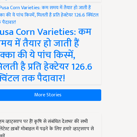
usa Corn Varieties: कम
मय में तैयार हो जाती हैं
क्का की ये पांच किस्में,
िलती है प्रति हेक्टेयर 126.6
्विंटल तक पैदावार!
More Stories
हम व्हाट्सएप पर हैं! कृषि से संबंधित देशभर की सभी
लेटेस्ट ख़बरें मोबाइल में पढ़ने के लिए हमारे व्हाट्सएप से
जुड़ें.