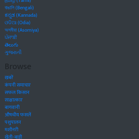
தமிழ் (Tamil)
বাঙালি (Bengali)
ಕನ್ನಡ (Kannada)
ଓଡିଆ (Odia)
অসমীয়া (Asomiya)
ਪੰਜਾਬੀ
తెలుగు
ગુજરાતી
Browse
खबरें
कंपनी समाचार
सफल किसान
साक्षात्कार
बागवानी
औषधीय फसलें
पशुपालन
मशीनरी
खेती-बाड़ी