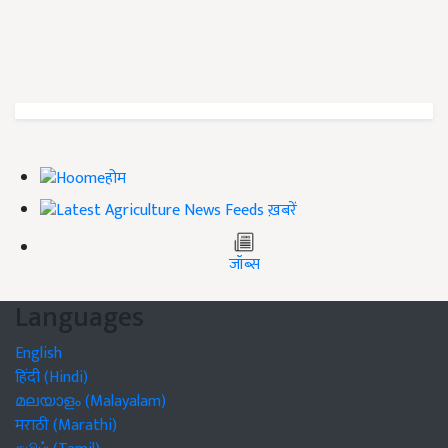
होम
ख़बरें
जॉब्स
Languages
English
हिंदी (Hindi)
മലയാളം (Malayalam)
मराठी (Marathi)