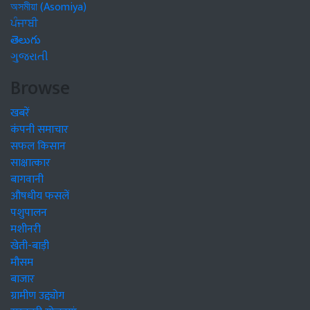
অসমীয়া (Asomiya)
ਪੰਜਾਬੀ
తెలుగు
ગુજરાતી
Browse
खबरें
कंपनी समाचार
सफल किसान
साक्षात्कार
बागवानी
औषधीय फसलें
पशुपालन
मशीनरी
खेती-बाड़ी
मौसम
बाजार
ग्रामीण उद्द्योग