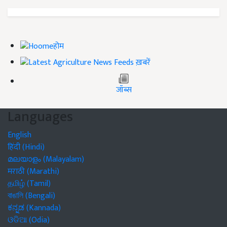
होम
ख़बरें
जॉब्स
Languages
English
हिंदी (Hindi)
മലയാളം (Malayalam)
मराठी (Marathi)
தமிழ் (Tamil)
বাঙালি (Bengali)
ಕನ್ನಡ (Kannada)
ଓଡିଆ (Odia)