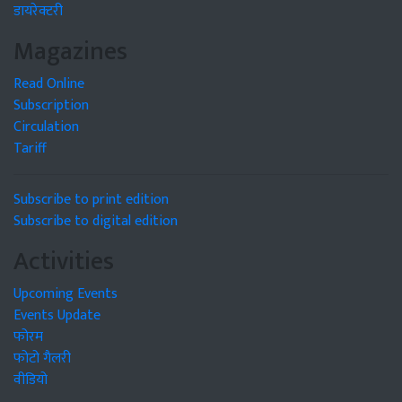
डायरेक्टरी
Magazines
Read Online
Subscription
Circulation
Tariff
Subscribe to print edition
Subscribe to digital edition
Activities
Upcoming Events
Events Update
फोरम
फोटो गैलरी
वीडियो