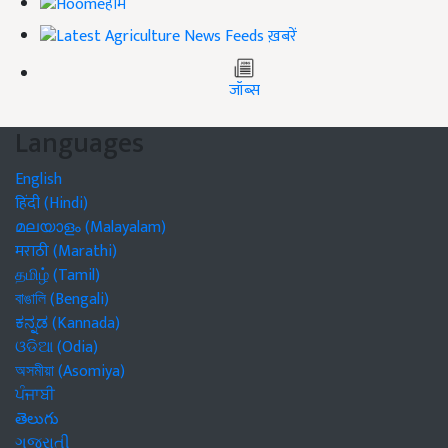
होम
ख़बरें
जॉब्स
Languages
English
हिंदी (Hindi)
മലയാളം (Malayalam)
मराठी (Marathi)
தமிழ் (Tamil)
বাঙালি (Bengali)
ಕನ್ನಡ (Kannada)
ଓଡିଆ (Odia)
অসমীয়া (Asomiya)
ਪੰਜਾਬੀ
తెలుగు
ગુજરાતી