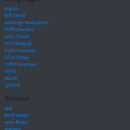
English
हिंदी (Hindi)
മലയാളം (Malayalam)
मराठी (Marathi)
தமிழ் (Tamil)
বাঙালি (Bengali)
ಕನ್ನಡ (Kannada)
ଓଡିଆ (Odia)
অসমীয়া (Asomiya)
ਪੰਜਾਬੀ
తెలుగు
ગુજરાતી
Browse
खबरें
कंपनी समाचार
सफल किसान
साक्षात्कार