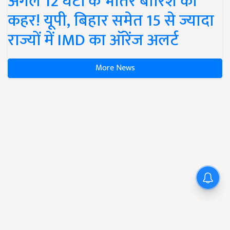
अगले 12 घंटों के भीतर बारिश का
कहर! यूपी, बिहार समेत 15 से ज्यादा
राज्यों में IMD का ऑरेंज अलर्ट
More News