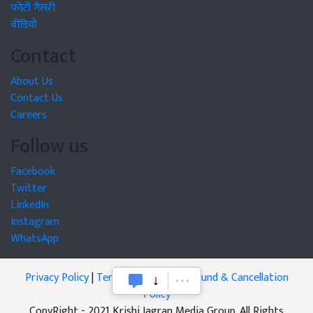
फोटो गैलरी
वीडियो
Contact
About Us
Contact Us
Careers
Follow us
Facebook
Twitter
LinkedIn
Instagram
WhatsApp
Privacy Policy
|
Terms of Service
|
Refund & Cancellation
Policy
CopyRight - 2021 Krishi Jagran Media Group. All Rights