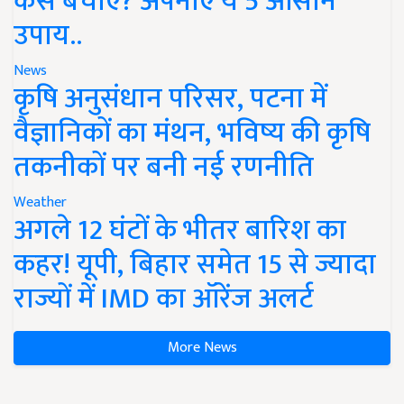
कैसे बचाएं? अपनाएं ये 5 आसान
उपाय..
News
कृषि अनुसंधान परिसर, पटना में
वैज्ञानिकों का मंथन, भविष्य की कृषि
तकनीकों पर बनी नई रणनीति
Weather
अगले 12 घंटों के भीतर बारिश का
कहर! यूपी, बिहार समेत 15 से ज्यादा
राज्यों में IMD का ऑरेंज अलर्ट
More News