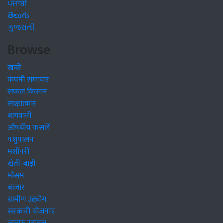
ਪੰਜਾਬੀ
తెలుగు
ગુજરાતી
Browse
खबरें
कंपनी समाचार
सफल किसान
साक्षात्कार
बागवानी
औषधीय फसलें
पशुपालन
मशीनरी
खेती-बाड़ी
मौसम
बाजार
ग्रामीण उद्द्योग
सरकारी योजनाएं