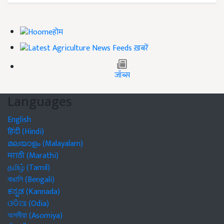
होम
ख़बरें
जॉब्स
Languages
English
हिंदी (Hindi)
മലയാളം (Malayalam)
मराठी (Marathi)
தமிழ் (Tamil)
বাঙালি (Bengali)
ಕನ್ನಡ (Kannada)
ଓଡିଆ (Odia)
অসমীয়া (Asomiya)