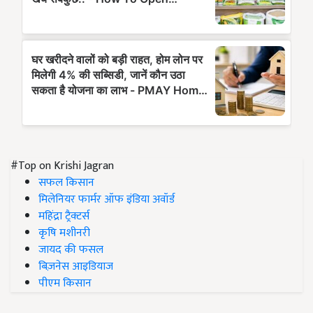
#Top on Krishi Jagran
सफल किसान
मिलेनियर फार्मर ऑफ इंडिया अवॉर्ड
महिंद्रा ट्रैक्टर्स
कृषि मशीनरी
जायद की फसल
बिज़नेस आइडियाज
पीएम किसान