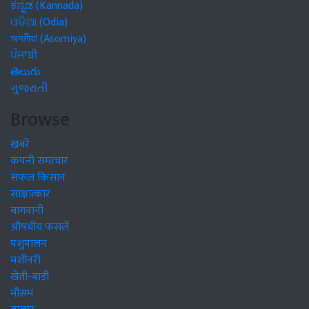
ಕನ್ನಡ (Kannada)
ଓଡିଆ (Odia)
অসমীয়া (Asomiya)
ਪੰਜਾਬੀ
తెలుగు
ગુજરાતી
Browse
खबरें
कंपनी समाचार
सफल किसान
साक्षात्कार
बागवानी
औषधीय फसलें
पशुपालन
मशीनरी
खेती-बाड़ी
मौसम