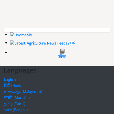
होम
ख़बरें
जॉब्स
Languages
English
हिंदी (Hindi)
മലയാളം (Malayalam)
मराठी (Marathi)
தமிழ் (Tamil)
বাঙালি (Bengali)