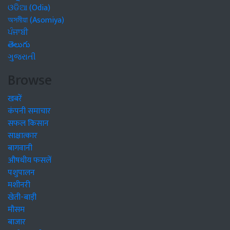
ଓଡିଆ (Odia)
অসমীয়া (Asomiya)
ਪੰਜਾਬੀ
తెలుగు
ગુજરાતી
Browse
खबरें
कंपनी समाचार
सफल किसान
साक्षात्कार
बागवानी
औषधीय फसलें
पशुपालन
मशीनरी
खेती-बाड़ी
मौसम
बाजार