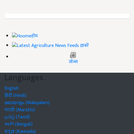
होम
ख़बरें
जॉब्स
Languages
English
हिंदी (Hindi)
മലയാളം (Malayalam)
मराठी (Marathi)
தமிழ் (Tamil)
বাঙালি (Bengali)
ಕನ್ನಡ (Kannada)