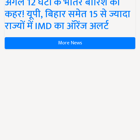
अगले 12 घंटों के भीतर बारिश का
कहर! यूपी, बिहार समेत 15 से ज्यादा
राज्यों में IMD का ऑरेंज अलर्ट
More News