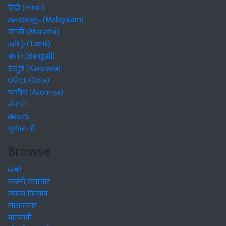
हिंदी (Hindi)
മലയാളം (Malayalam)
मराठी (Marathi)
தமிழ் (Tamil)
বাঙালি (Bengali)
ಕನ್ನಡ (Kannada)
ଓଡିଆ (Odia)
অসমীয়া (Asomiya)
ਪੰਜਾਬੀ
తెలుగు
ગુજરાતી
Browse
खबरें
कंपनी समाचार
सफल किसान
साक्षात्कार
बागवानी