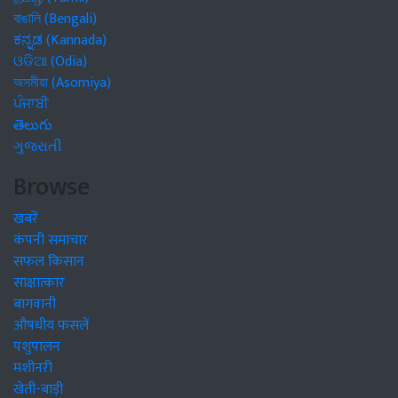
বাঙালি (Bengali)
ಕನ್ನಡ (Kannada)
ଓଡିଆ (Odia)
অসমীয়া (Asomiya)
ਪੰਜਾਬੀ
తెలుగు
ગુજરાતી
Browse
खबरें
कंपनी समाचार
सफल किसान
साक्षात्कार
बागवानी
औषधीय फसलें
पशुपालन
मशीनरी
खेती-बाड़ी