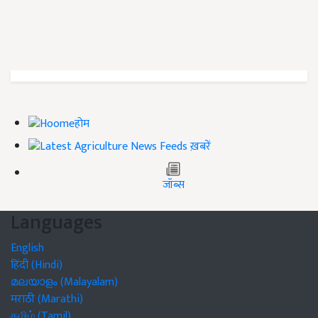
होम
ख़बरें
जॉब्स
Languages
English
हिंदी (Hindi)
മലയാളം (Malayalam)
मराठी (Marathi)
தமிழ் (Tamil)