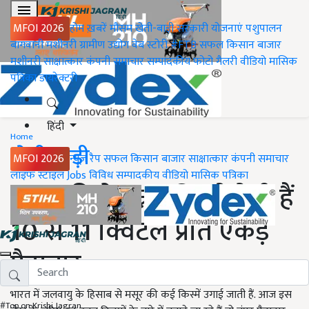
MFOI 2026
होम
ख़बरें
मौसम
खेती-बाड़ी
सरकारी योजनाएं
पशुपालन
बागवानी
मशीनरी
ग्रामीण उद्योग
वेब स्टोरी
#FTB
सफल किसान
बाजार
मशीनरी
साक्षात्कार
कंपनी समाचार
सम्पादकीय
फोटो गैलरी
वीडियो
मासिक
पत्रिका
डायरेक्टरी
हिंदी
Home
खेती-बाड़ी
MFOI 2026
न्यूज़ रैप
सफल किसान
बाजार
साक्षात्कार
कंपनी समाचार
लाइफ स्टाइल
Jobs
विविध
सम्पादकीय
वीडियो
मासिक पत्रिका
मसूर की ये उन्नत किस्में देती हैं
10 से 11 क्विंटल प्रति एकड़
पैदावार
भारत में जलवायु के हिसाब से मसूर की कई किस्में उगाई जाती हैं. आज इस
#Top on Krishi Jagran