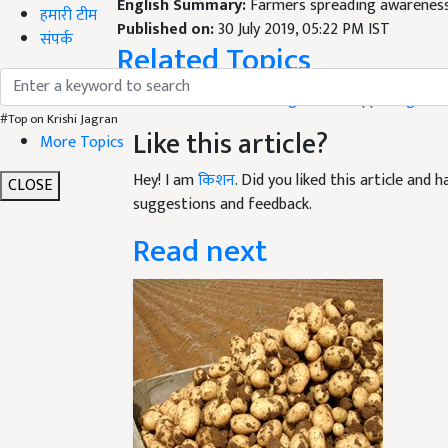
English Summary:
Farmers spreading awareness
हमारी टीम
Published on:
30 July 2019, 05:22 PM IST
संपर्क
Related Topics
Karnatata
Beedar farming
Multi cropped agricul
#Top on Krishi Jagran
Like this article?
More Topics
Hey! I am
किशन
. Did you liked this article and
CLOSE
suggestions and feedback.
Read next