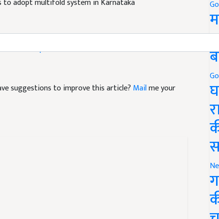
 to adopt multifold system in Karnataka
Go
म
5
tre
multi crop cultivation
ब
Go
घ
 have suggestions to improve this article?
Mail
me your
र
क
स
Ne
ग
क
च