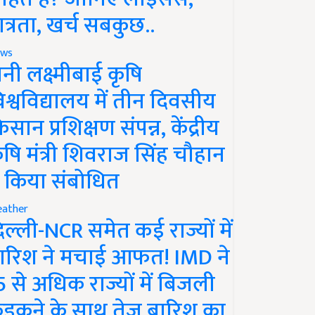
ात्रता, खर्च सबकुछ..
ws
ानी लक्ष्मीबाई कृषि
िश्वविद्यालय में तीन दिवसीय
िसान प्रशिक्षण संपन्न, केंद्रीय
ृषि मंत्री शिवराज सिंह चौहान
े किया संबोधित
ather
िल्ली-NCR समेत कई राज्यों में
ारिश ने मचाई आफत! IMD ने
5 से अधिक राज्यों में बिजली
ड़कने के साथ तेज बारिश का