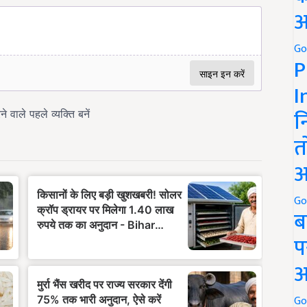
अ
Go
P
I
न
त
अ
Go
ब
प
अ
Go