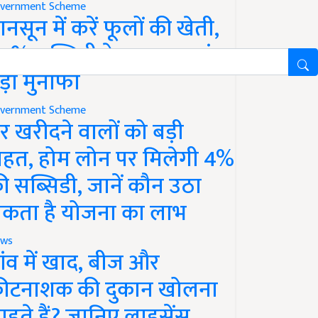
vernment Scheme
ानसून में करें फूलों की खेती,
0% सब्सिडी के साथ कमाएं
ड़ा मुनाफा
vernment Scheme
र खरीदने वालों को बड़ी
ाहत, होम लोन पर मिलेगी 4%
ी सब्सिडी, जानें कौन उठा
कता है योजना का लाभ
ws
ांव में खाद, बीज और
ीटनाशक की दुकान खोलना
ाहते हैं? जानिए लाइसेंस,