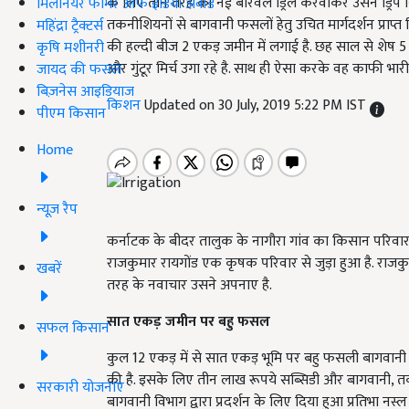
के लिए तीन तरह की नई बोरवेल ड्रिल करवाकर उसने ड्रिप 
मिलेनियर फार्मर ऑफ इंडिया अवॉर्ड
तकनीशियनों से बागवानी फसलों हेतु उचित मार्गदर्शन प्राप्त क
महिंद्रा ट्रैक्टर्स
की हल्दी बीज 2 एकड़ जमीन में लगाई है. छह साल से शेष 5
कृषि मशीनरी
और गुंटूर मिर्च उगा रहे है. साथ ही ऐसा करके वह काफी भारी
जायद की फसल
बिज़नेस आइडियाज
किशन
Updated on 30 July, 2019 5:22 PM IST
पीएम किसान
Home
न्यूज़ रैप
कर्नाटक के बीदर तालुक के नागौरा गांव का किसान परिवार ख
राजकुमार रायगोंड एक कृषक परिवार से जुड़ा हुआ है. राजक
खबरें
तरह के नवाचार उसने अपनाए है.
सात एकड़ जमीन पर बहु फसल
सफल किसान
कुल 12 एकड़ में से सात एकड़ भूमि पर बहु फसली बागवानी 
की है. इसके लिए तीन लाख रूपये सब्सिडी और बागवानी, तकनीशि
सरकारी योजनाएं
बागवानी विभाग द्वारा प्रदर्शन के लिए दिया हुआ प्रतिभा नस