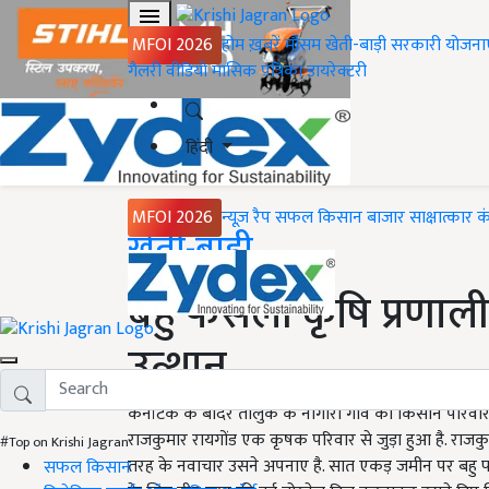
MFOI 2026
होम
ख़बरें
मौसम
खेती-बाड़ी
सरकारी योजना
गैलरी
वीडियो
मासिक पत्रिका
डायरेक्टरी
हिंदी
MFOI 2026
न्यूज़ रैप
सफल किसान
बाजार
साक्षात्कार
क
Home
खेती-बाड़ी
बहु फसली कृषि प्रणाली
उत्थान
कर्नाटक के बीदर तालुक के नागौरा गांव का किसान परिवार ख
राजकुमार रायगोंड एक कृषक परिवार से जुड़ा हुआ है. राजक
#Top on Krishi Jagran
तरह के नवाचार उसने अपनाए है. सात एकड़ जमीन पर बहु फ
सफल किसान