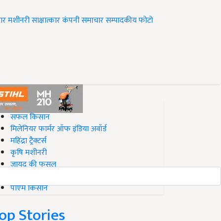
ार
मशीनरी
साक्षात्कार
कंपनी समाचार
सम्पादकीय
फोटो
op on Krishi Jagran
सफल किसान
मिलेनियर फार्मर ऑफ इंडिया अवॉर्ड
महिंद्रा ट्रैक्टर्स
कृषि मशीनरी
जायद की फसल
बिज़नेस आइडियाज
पीएम किसान
op Stories