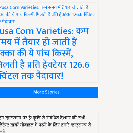
usa Corn Varieties: कम
मय में तैयार हो जाती हैं
क्का की ये पांच किस्में,
िलती है प्रति हेक्टेयर 126.6
्विंटल तक पैदावार!
More Stories
हम व्हाट्सएप पर हैं! कृषि से संबंधित देशभर की सभी
लेटेस्ट ख़बरें मोबाइल में पढ़ने के लिए हमारे व्हाट्सएप से
जुड़ें.