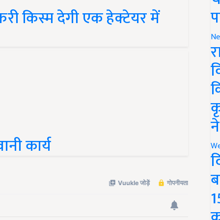
प
 किस्म देगी एक हेक्टेयर में
Ne
र
व
क
क
न
ानी कार्य
We
द
ब
1
क