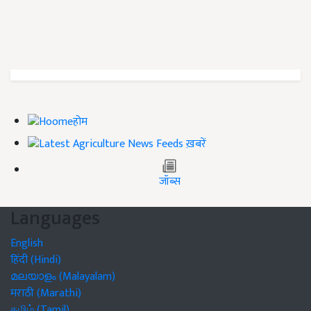
होम
ख़बरें
जॉब्स
Languages
English
हिंदी (Hindi)
മലയാളം (Malayalam)
मराठी (Marathi)
தமிழ் (Tamil)