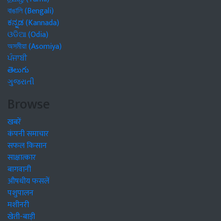
বাঙালি (Bengali)
ಕನ್ನಡ (Kannada)
ଓଡିଆ (Odia)
অসমীয়া (Asomiya)
ਪੰਜਾਬੀ
తెలుగు
ગુજરાતી
Browse
खबरें
कंपनी समाचार
सफल किसान
साक्षात्कार
बागवानी
औषधीय फसलें
पशुपालन
मशीनरी
खेती-बाड़ी