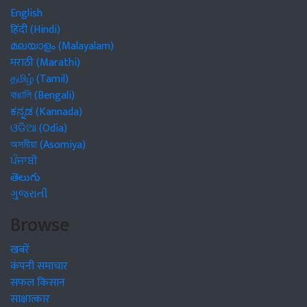
English
हिंदी (Hindi)
മലയാളം (Malayalam)
मराठी (Marathi)
தமிழ் (Tamil)
বাঙালি (Bengali)
ಕನ್ನಡ (Kannada)
ଓଡିଆ (Odia)
অসমীয়া (Asomiya)
ਪੰਜਾਬੀ
తెలుగు
ગુજરાતી
Browse
खबरें
कंपनी समाचार
सफल किसान
साक्षात्कार