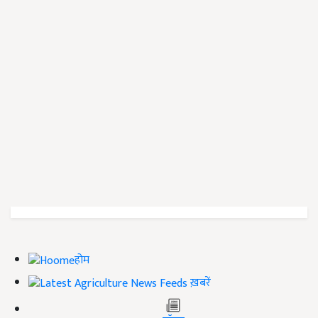
होम
ख़बरें