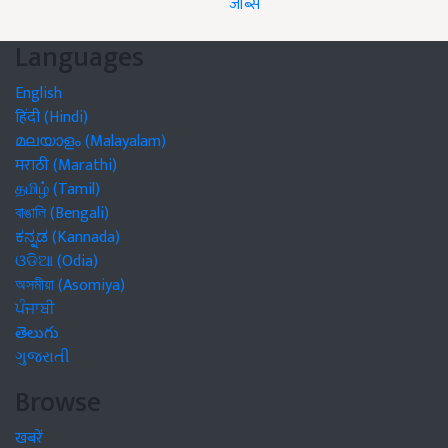
जॉब्स
Languages
English
हिंदी (Hindi)
മലയാളം (Malayalam)
मराठी (Marathi)
தமிழ் (Tamil)
বাঙালি (Bengali)
ಕನ್ನಡ (Kannada)
ଓଡିଆ (Odia)
অসমীয়া (Asomiya)
ਪੰਜਾਬੀ
తెలుగు
ગુજરાતી
Browse
खबरें