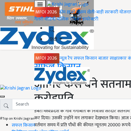
MFOI 2026
होम
ख़बरें
मौसम
खेती-बाड़ी
सरकारी योजना
गैलरी
वीडियो
मासिक पत्रिका
डायरेक्टरी
हिंदी
MFOI 2026
न्यूज़ रैप
सफल किसान
बाजार
साक्षात्कार
क
Home
सफल किसान
जानिए कैसे बने सतना
करोड़पति
डबरा मध्यप्रदेश के गांव गंगाबाग़ के निवासी सरदार सतना
कर दिया। उसकी उन्होंने मन लगाकर देखभाल किया। आज सत
#Top on Krishi Jagran
वर्तमान समय में प्रति पौधों की कीमत न्यूनतम 20000 रूपय
सफल किसान