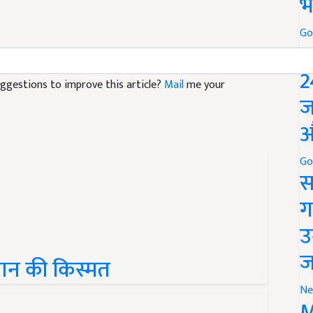
भ
Go
P
2
suggestions to improve this article?
Mail
me your
ज
औ
Go
स
ग
उ
ज
सान की किस्मत
Ne
M