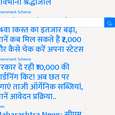
ावभीनी श्रद्धांजलि
vernment Scheme
M Kisan Yojana Update:
4वीं किस्त का इंतजार बढ़ा,
ानें कब मिल सकते हैं ₹2,000
र कैसे चेक करें अपना स्टेटस
vernment Scheme
रकार दे रही ₹10,000 की
ार्डनिंग किट! अब छत पर
गाएं ताजी ऑर्गेनिक सब्जियां,
ानें आवेदन प्रक्रिया..
ws
aharashtra News: सीएम