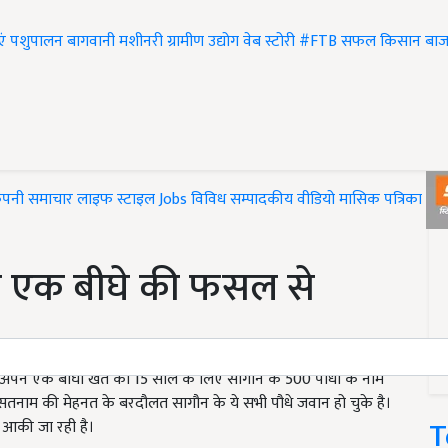
एं
पशुपालन
बागवानी
मशीनरी
ग्रामीण उद्योग
वेब स्टोरी
#FTB
सफल किसान
बाज
ंपनी समाचार
लाइफ स्टाइल
Jobs
विविध
सम्पादकीय
वीडियो
मासिक पत्रिका
#T
म एक बीघे की फसल से
म अपने एक बीघा खेत को 15 साल के लिए सागौन के 500 पौधों के नाम
नाम की मेहनत के बरदौलत सागौन के ये सभी पौधे जवान हो चुके है।
T
े आकी जा रही है।