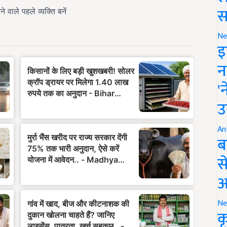
स
Ne
इ
न
'
उ
An
ब
स
आ
Ne
क