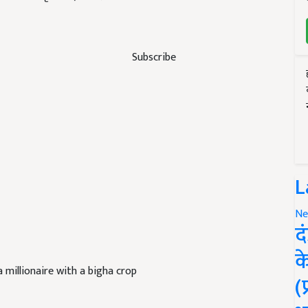
Subscribe
L
Ne
द
क
millionaire with a bigha crop
(