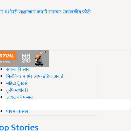
ार
मशीनरी
साक्षात्कार
कंपनी समाचार
सम्पादकीय
फोटो
op on Krishi Jagran
सफल किसान
मिलेनियर फार्मर ऑफ इंडिया अवॉर्ड
महिंद्रा ट्रैक्टर्स
कृषि मशीनरी
जायद की फसल
बिज़नेस आइडियाज
पीएम किसान
op Stories