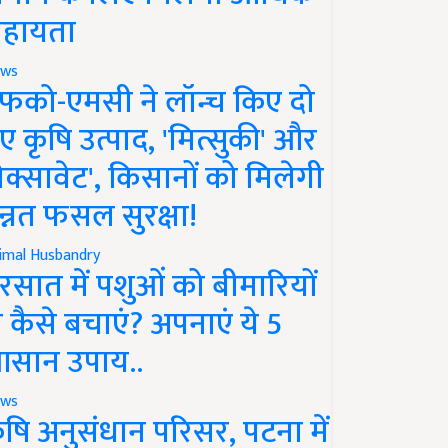
हायता
ws
फको-एमसी ने लॉन्च किए दो
ए कृषि उत्पाद, 'मित्सुकी' और
नेक्सावेट', किसानों को मिलेगी
न्नत फसल सुरक्षा!
imal Husbandry
रसात में पशुओं को बीमारियों
े कैसे बचाएं? अपनाएं ये 5
सान उपाय..
ws
ृषि अनुसंधान परिसर, पटना में