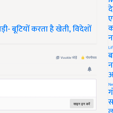
द
ए
क
ड़ी- बूटियों करता है खेती, विदेशों
न
Li
ब
न
आ
Ne
ग
स
ल