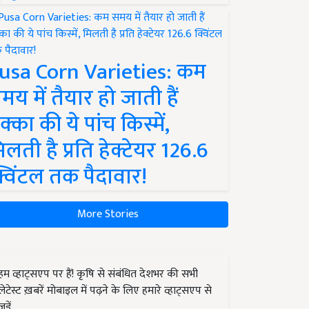
usa Corn Varieties: कम
मय में तैयार हो जाती हैं
क्का की ये पांच किस्में,
िलती है प्रति हेक्टेयर 126.6
्विंटल तक पैदावार!
More Stories
हम व्हाट्सएप पर हैं! कृषि से संबंधित देशभर की सभी
लेटेस्ट ख़बरें मोबाइल में पढ़ने के लिए हमारे व्हाट्सएप से
जुड़ें.