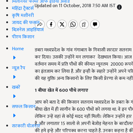
मिलेनियर फार्मर ऑफ इंडिया अवॉर्ड
Updated on 11 October, 2018 7:50 AM IST
महिंद्रा ट्रैक्टर्स
कृषि मशीनरी
जायद की फसल
बिज़नेस आइडियाज
पीएम किसान
Home
डबरा मध्यप्रदेश के गांव गंगाबाग़ के निवासी सरदार सतना
कर दिया। उसकी उन्होंने मन लगाकर देखभाल किया। आज स
वर्तमान समय में प्रति पौधों की कीमत न्यूनतम 20000 रू
न्यूज़ रैप
का इंतजाम कर लिया है. और इन्ही के सहारे उन्होंने अपने
की यह युक्ति अन्य किसानो के लिए किसी प्रेरणा से कम नहीं 
खबरें
1 बीघा खेत में 600 पौधे लगाए
आप को बता दे की किसान सतनाम मध्यप्रदेश के डबरा के गं
सफल किसान
बीघा खेत में ही सागौन के 600 पौधों को लगया था. वे इन प
लेकिन उन्हें वहां से कोई मदद नहीं मिली। लेकिन उन्होंने हा
है. और लगातार 15 सालो से अपनी बेजोड़ मेहनत के बरदौलत
सरकारी योजनाएं
की हमे इन्हे और परिपक्व करना चाहते है. उनका कहना है