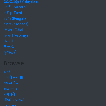
മലയാളം (Malayalam)
मराठी (Marathi)
தமிழ் (Tamil)
বাঙালি (Bengali)
ಕನ್ನಡ (Kannada)
ଓଡିଆ (Odia)
অসমীয়া (Asomiya)
ਪੰਜਾਬੀ
తెలుగు
ગુજરાતી
Browse
खबरें
कंपनी समाचार
सफल किसान
साक्षात्कार
बागवानी
औषधीय फसलें
पशुपालन