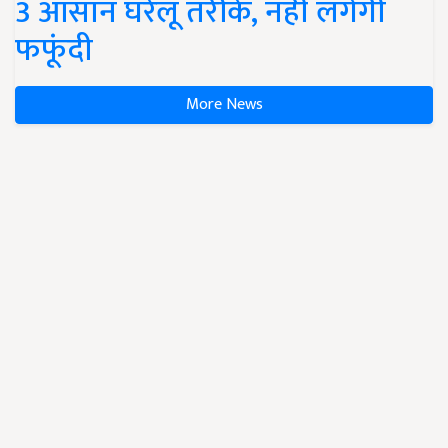
3 आसान घरेलू तरीके, नहीं लगेगी
फफूंदी
More News