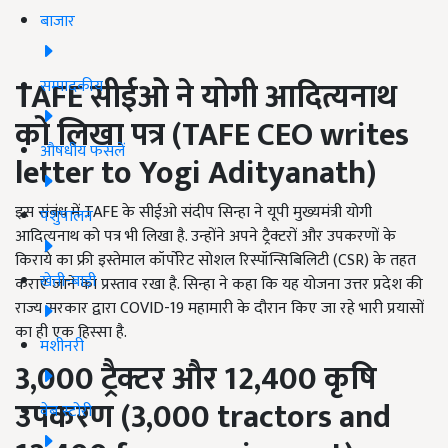
बाजार
TAFE
सीईओ ने योगी आदित्यनाथ
सम्पादकीय
को लिखा पत्र (TAFE CEO writes
औषधीय फसलें
letter to Yogi Adityanath)
इस संबंध में TAFE के सीईओ संदीप सिन्हा ने यूपी मुख्यमंत्री योगी
पशुपालन
आदित्यनाथ को पत्र भी लिखा है. उन्होंने अपने ट्रैक्टरों और उपकरणों के
किराये का फ्री इस्तेमाल कॉर्पोरेट सोशल रिस्पॉन्सिबिलिटी (CSR) के तहत
खेती-बाड़ी
कराए जाने का प्रस्ताव रखा है. सिन्हा ने कहा कि यह योजना उत्तर प्रदेश की
राज्य सरकार द्वारा COVID-19 महामारी के दौरान किए जा रहे भारी प्रयासों
का ही एक हिस्सा है.
मशीनरी
3,000
ट्रैक्टर और
12,400
कृषि
उपकरण (3,000 tractors and
वेब स्टोरी