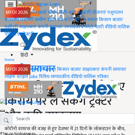
MFOI 2026
होम
ख़बरें
मौसम
खेती-बाड़ी
सरकारी योजनाएं
पशुपालन
बागवानी
मशीनरी
ग्रामीण उद्योग
वेब स्टोरी
#FTB
सफल किसान
बाजार
मशीनरी
साक्षात्कार
कंपनी समाचार
सम्पादकीय
फोटो गैलरी
वीडियो
मासिक
पत्रिका
डायरेक्टरी
हिंदी
Home
कंपनी समाचार
MFOI 2026
न्यूज़ रैप
सफल किसान
बाजार
साक्षात्कार
कंपनी समाचार
लाइफ स्टाइल
Jobs
विविध
सम्पादकीय
वीडियो
मासिक पत्रिका
TAFE: किसान बिना पैसे दिए
किराये पर ले सकेंगे ट्रैक्टर
और कृषि उपकरण
कोरोनो वायरस की वजह से हुए देशभर में 21 दिनों के लॉकडाउन के बीच,
#Top on Krishi Jagran