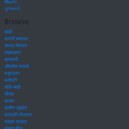
తెలుగు
ગુજરાતી
Browse
खबरें
कंपनी समाचार
सफल किसान
साक्षात्कार
बागवानी
औषधीय फसलें
पशुपालन
मशीनरी
खेती-बाड़ी
मौसम
बाजार
ग्रामीण उद्द्योग
सरकारी योजनाएं
लाइफ स्टाइल
सम्पादकीय