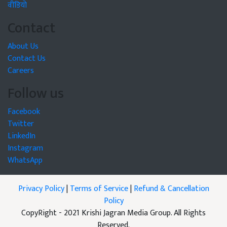
वीडियो
Contact
About Us
Contact Us
Careers
Follow us
Facebook
Twitter
LinkedIn
Instagram
WhatsApp
Privacy Policy
|
Terms of Service
|
Refund & Cancellation
Policy
CopyRight - 2021 Krishi Jagran Media Group. All Rights
Reserved.