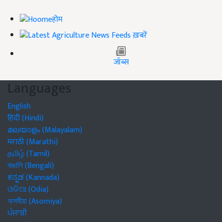
होम
ख़बरें
जॉब्स
Languages
English
हिंदी (Hindi)
മലയാളം (Malayalam)
मराठी (Marathi)
தமிழ் (Tamil)
বাঙালি (Bengali)
ಕನ್ನಡ (Kannada)
ଓଡିଆ (Odia)
অসমীয়া (Asomiya)
ਪੰਜਾਬੀ