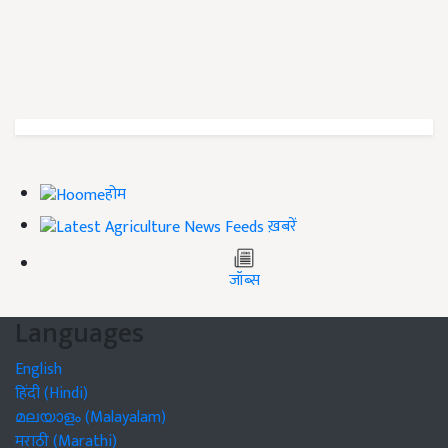
होम
ख़बरें
जॉब्स
Languages
English
हिंदी (Hindi)
മലയാളം (Malayalam)
मराठी (Marathi)