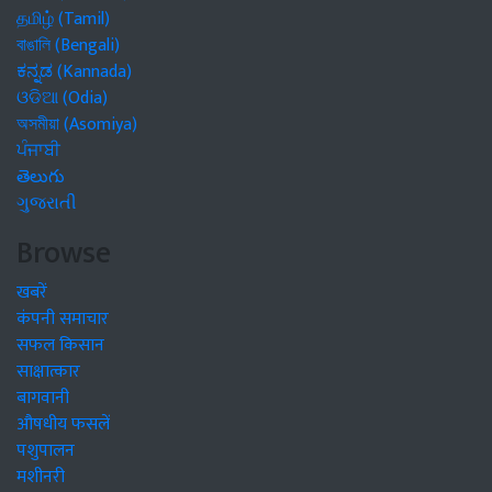
தமிழ் (Tamil)
বাঙালি (Bengali)
ಕನ್ನಡ (Kannada)
ଓଡିଆ (Odia)
অসমীয়া (Asomiya)
ਪੰਜਾਬੀ
తెలుగు
ગુજરાતી
Browse
खबरें
कंपनी समाचार
सफल किसान
साक्षात्कार
बागवानी
औषधीय फसलें
पशुपालन
मशीनरी