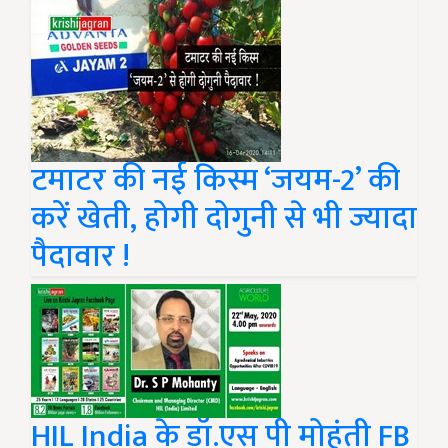
टमाटर की नई किस्म ‘जयम-2’ की
करें खेती, होगी दोगुनी से भी ज्यादा
पैदावार !
HIL India के डॉ.एस पी मोहंती FB