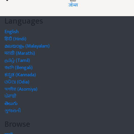
जॉब्स
Languages
English
हिंदी (Hindi)
മലയാളം (Malayalam)
मराठी (Marathi)
தமிழ் (Tamil)
বাঙালি (Bengali)
ಕನ್ನಡ (Kannada)
ଓଡିଆ (Odia)
অসমীয়া (Asomiya)
ਪੰਜਾਬੀ
తెలుగు
ગુજરાતી
Browse