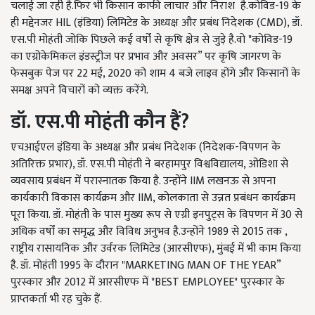
चलाई जा रही है
.
फिर भी किसान काफी लाचार और निराश
है
.
कोविड
-19
के
ही मद्देनजर
HIL (
इंडिया
)
लिमिटेड के अध्यक्ष और प्रबंध निदेशक
(CMD),
डॉ
.
एस
.
पी मोहंती जोकि पिछले कई वर्षों से कृषि क्षेत्र से जुड़े है
.
वो
"
कोविड
-19
का एग्रोकेमिकल इंडस्ट्रीज पर प्रभाव और अवसर
”
पर कृषि जागरण के
फेसबुक पेज पर
22
मई
, 2020
को शाम
4
बजे लाइव होंगे और किसानों के
समक्ष अपने विचारों को व्यक्त करेंगे
.
डॉ
.
एस
.
पी
मोहंती
कौन हैं
?
एचआईएल इंडिया के अध्यक्ष और प्रबंध निदेशक
(
निदेशक
-
विपणन के
अतिरिक्त प्रभार)
,
डॉ
.
एस
.
पी मोहंती ने बरहामपुर विश्वविद्यालय
,
ओडिशा से
व्यवसाय प्रबंधन में परास्नातक किया है
.
उन्होंने
IIM
लखनऊ से अपना
कार्यकारी विकास कार्यक्रम और
IIM,
कोलकाता से उन्नत प्रबंधन कार्यक्रम
पूरा किया
.
डॉ
.
मोहंती के पास मुख्य रूप से एग्री इनपुट्स के विपणन में
30
से
अधिक वर्षों का समृद्ध और विविध अनुभव है
.
उन्होंने
1989
से
2015
तक ,
राष्ट्रीय रासायनिक और उर्वरक लिमिटेड
(
आरसीएफ
),
मुंबई में भी काम किया
है
.
डॉ
.
मोहंती
1995
के दौरान
"MARKETING MAN OF THE YEAR”
पुरस्कार और
2012
में आरसीएफ में
"BEST EMPLOYEE"
पुरस्कार के
प्राप्तकर्ता भी रह चुके हैं
.