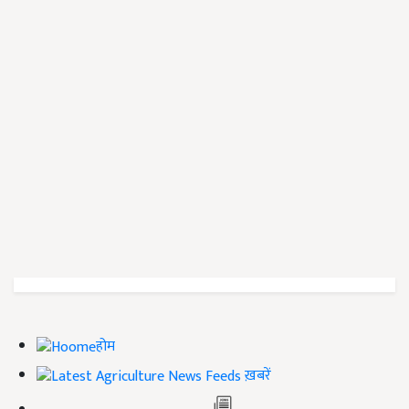
होम
ख़बरें