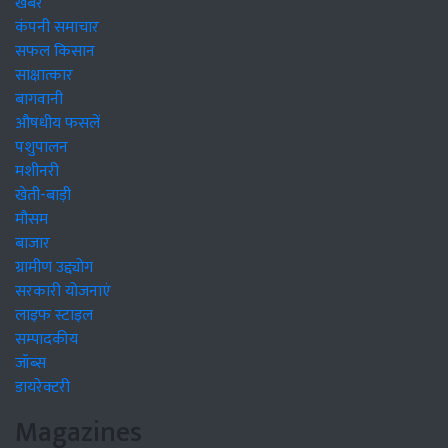
खबरें
कंपनी समाचार
सफल किसान
साक्षात्कार
बागवानी
औषधीय फसलें
पशुपालन
मशीनरी
खेती-बाड़ी
मौसम
बाजार
ग्रामीण उद्द्योग
सरकारी योजनाएं
लाइफ स्टाइल
सम्पादकीय
जॉब्स
डायरेक्टरी
Magazines