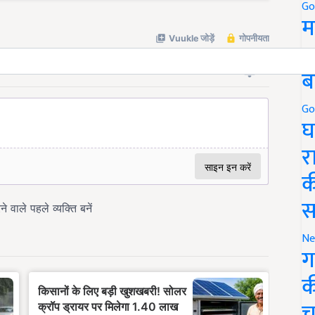
Go
म
5
ब
Go
घ
र
क
स
Ne
ग
क
च