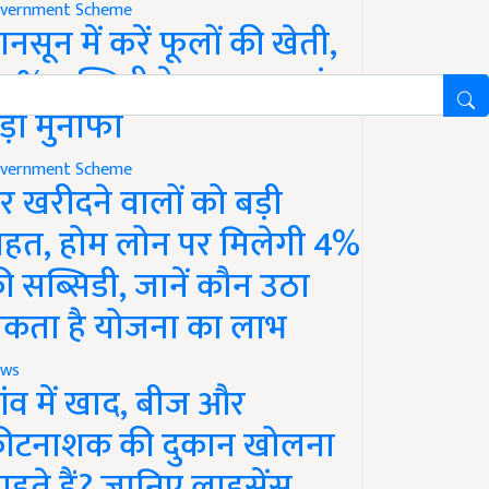
vernment Scheme
ानसून में करें फूलों की खेती,
0% सब्सिडी के साथ कमाएं
ड़ा मुनाफा
vernment Scheme
र खरीदने वालों को बड़ी
ाहत, होम लोन पर मिलेगी 4%
ी सब्सिडी, जानें कौन उठा
कता है योजना का लाभ
ws
ांव में खाद, बीज और
ीटनाशक की दुकान खोलना
ाहते हैं? जानिए लाइसेंस,