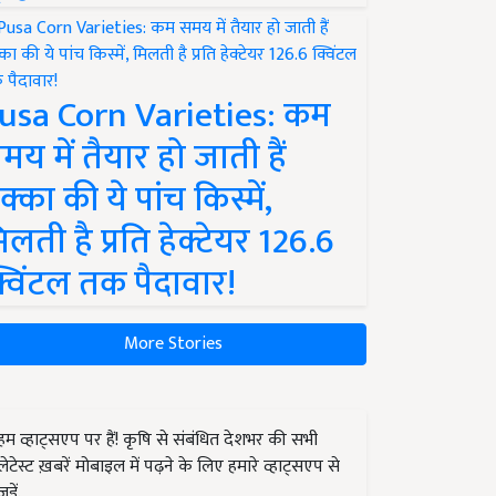
usa Corn Varieties: कम
मय में तैयार हो जाती हैं
क्का की ये पांच किस्में,
िलती है प्रति हेक्टेयर 126.6
्विंटल तक पैदावार!
More Stories
हम व्हाट्सएप पर हैं! कृषि से संबंधित देशभर की सभी
लेटेस्ट ख़बरें मोबाइल में पढ़ने के लिए हमारे व्हाट्सएप से
जुड़ें.