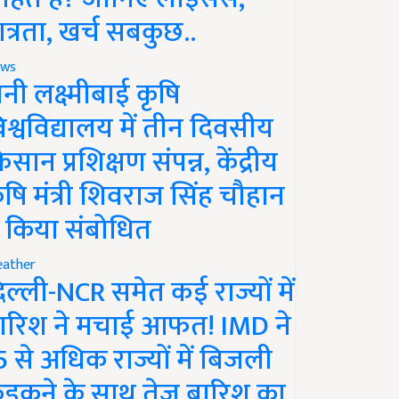
ात्रता, खर्च सबकुछ..
ws
ानी लक्ष्मीबाई कृषि
िश्वविद्यालय में तीन दिवसीय
िसान प्रशिक्षण संपन्न, केंद्रीय
ृषि मंत्री शिवराज सिंह चौहान
े किया संबोधित
ather
िल्ली-NCR समेत कई राज्यों में
ारिश ने मचाई आफत! IMD ने
5 से अधिक राज्यों में बिजली
ड़कने के साथ तेज बारिश का