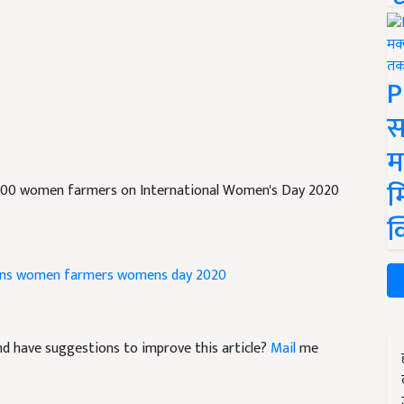
P
स
म
म
1000 women farmers on International Women's Day 2020
क
ns
women farmers
womens day 2020
 and have suggestions to improve this article?
Mail
me