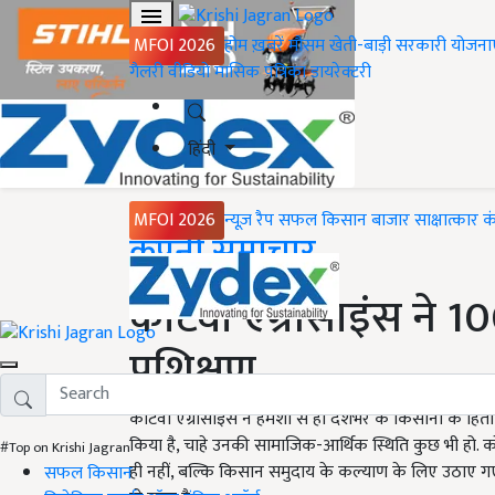
MFOI 2026
होम
ख़बरें
मौसम
खेती-बाड़ी
सरकारी योजना
गैलरी
वीडियो
मासिक पत्रिका
डायरेक्टरी
हिंदी
MFOI 2026
न्यूज़ रैप
सफल किसान
बाजार
साक्षात्कार
क
Home
कंपनी समाचार
कोर्टेवा एग्रीसाइंस ने
प्रशिक्षण
कोर्टेवा एग्रीसाइंस ने हमेशा से ही देशभर के किसानों के ह
किया है, चाहे उनकी सामाजिक-आर्थिक स्थिति कुछ भी हो. को
#Top on Krishi Jagran
ही नहीं, बल्कि किसान समुदाय के कल्याण के लिए उठाए गए 
सफल किसान