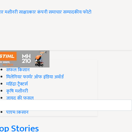
ार
मशीनरी
साक्षात्कार
कंपनी समाचार
सम्पादकीय
फोटो
op on Krishi Jagran
सफल किसान
मिलेनियर फार्मर ऑफ इंडिया अवॉर्ड
महिंद्रा ट्रैक्टर्स
कृषि मशीनरी
जायद की फसल
बिज़नेस आइडियाज
पीएम किसान
op Stories