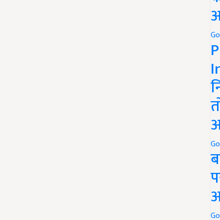
अ
Go
P
I
न
त
अ
Go
ब
प
अ
Go