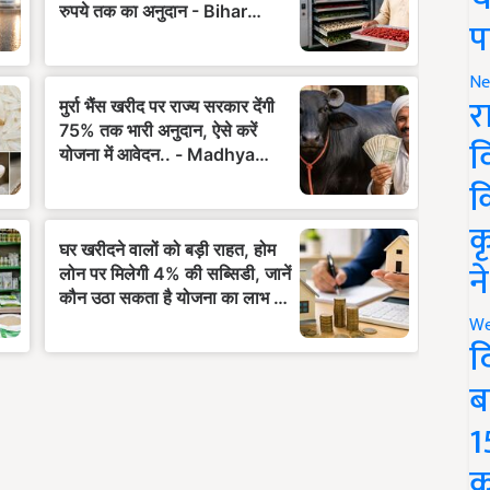
प
Ne
र
व
क
क
न
We
द
ब
1
क