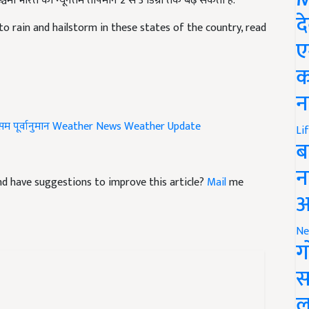
 to rain and hailstorm in these states of the country, read
द
ए
क
न
म पूर्वानुमान
Weather News
Weather Update
Li
ब
 and have suggestions to improve this article?
Mail
me
न
आ
Ne
ग
स
ल