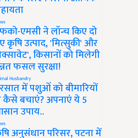
हायता
ws
फको-एमसी ने लॉन्च किए दो
ए कृषि उत्पाद, 'मित्सुकी' और
नेक्सावेट', किसानों को मिलेगी
न्नत फसल सुरक्षा!
imal Husbandry
रसात में पशुओं को बीमारियों
े कैसे बचाएं? अपनाएं ये 5
सान उपाय..
ws
ृषि अनुसंधान परिसर, पटना में