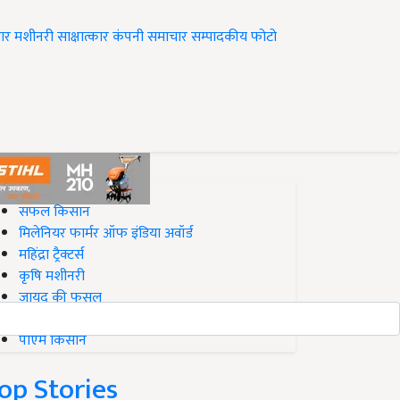
ार
मशीनरी
साक्षात्कार
कंपनी समाचार
सम्पादकीय
फोटो
op on Krishi Jagran
सफल किसान
मिलेनियर फार्मर ऑफ इंडिया अवॉर्ड
महिंद्रा ट्रैक्टर्स
कृषि मशीनरी
जायद की फसल
बिज़नेस आइडियाज
पीएम किसान
op Stories