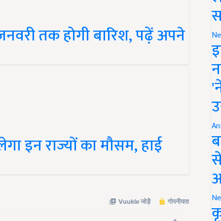
स
10 जनवरी तक होगी बारिश, पढ़ें अपने
Ne
इ
न
'
उ
An
ेगा इन राज्यों का मौसम, हाई
ब
स
आ
Ne
क