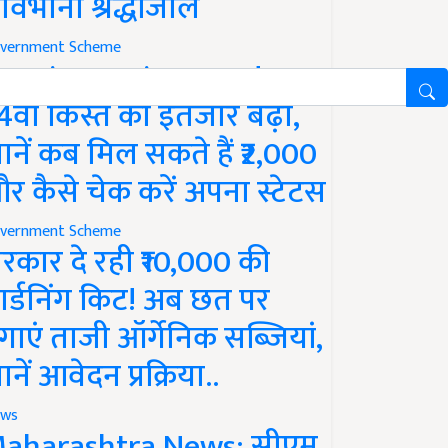
ावभीनी श्रद्धांजलि
vernment Scheme
M Kisan Yojana Update:
4वीं किस्त का इंतजार बढ़ा,
ानें कब मिल सकते हैं ₹2,000
र कैसे चेक करें अपना स्टेटस
vernment Scheme
रकार दे रही ₹10,000 की
ार्डनिंग किट! अब छत पर
गाएं ताजी ऑर्गेनिक सब्जियां,
ानें आवेदन प्रक्रिया..
ws
aharashtra News: सीएम