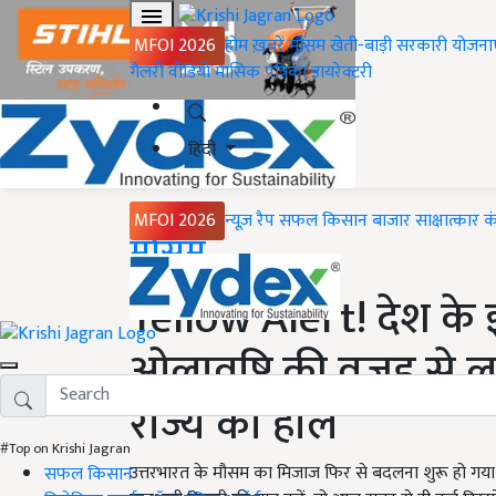
MFOI 2026
होम
ख़बरें
मौसम
खेती-बाड़ी
सरकारी योजना
गैलरी
वीडियो
मासिक पत्रिका
डायरेक्टरी
हिंदी
MFOI 2026
न्यूज़ रैप
सफल किसान
बाजार
साक्षात्कार
क
Home
मौसम
Yellow Alert! देश के इ
ओलावृष्टि की वजह से ल
राज्य का हाल
#Top on Krishi Jagran
उत्तरभारत के मौसम का मिजाज फिर से बदलना शुरू हो गया है. 
सफल किसान