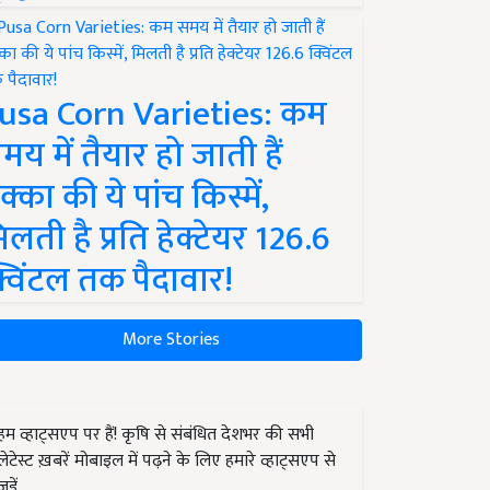
usa Corn Varieties: कम
मय में तैयार हो जाती हैं
क्का की ये पांच किस्में,
िलती है प्रति हेक्टेयर 126.6
्विंटल तक पैदावार!
More Stories
हम व्हाट्सएप पर हैं! कृषि से संबंधित देशभर की सभी
लेटेस्ट ख़बरें मोबाइल में पढ़ने के लिए हमारे व्हाट्सएप से
जुड़ें.