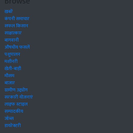
Browse
खबरें
कंपनी समाचार
सफल किसान
साक्षात्कार
बागवानी
औषधीय फसलें
पशुपालन
मशीनरी
खेती-बाड़ी
मौसम
बाजार
ग्रामीण उद्द्योग
सरकारी योजनाएं
लाइफ स्टाइल
सम्पादकीय
जॉब्स
डायरेक्टरी