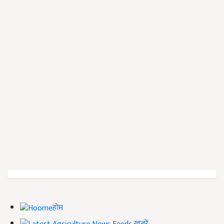
होम
ख़बरें