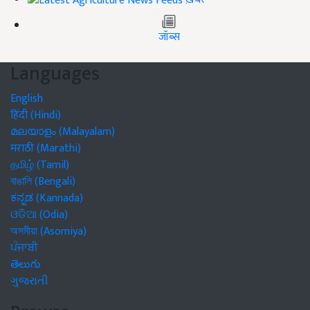
जॉब्स
Languages
English
हिंदी (Hindi)
മലയാളം (Malayalam)
मराठी (Marathi)
தமிழ் (Tamil)
বাঙালি (Bengali)
ಕನ್ನಡ (Kannada)
ଓଡିଆ (Odia)
অসমীয়া (Asomiya)
ਪੰਜਾਬੀ
తెలుగు
ગુજરાતી