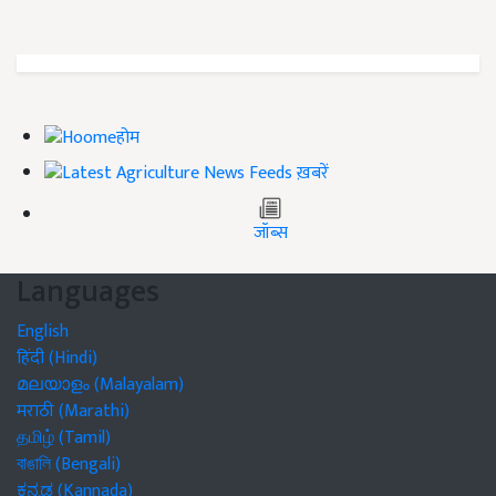
होम
ख़बरें
जॉब्स
Languages
English
हिंदी (Hindi)
മലയാളം (Malayalam)
मराठी (Marathi)
தமிழ் (Tamil)
বাঙালি (Bengali)
ಕನ್ನಡ (Kannada)