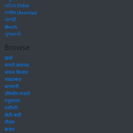
ଓଡିଆ (Odia)
অসমীয়া (Asomiya)
ਪੰਜਾਬੀ
తెలుగు
ગુજરાતી
Browse
खबरें
कंपनी समाचार
सफल किसान
साक्षात्कार
बागवानी
औषधीय फसलें
पशुपालन
मशीनरी
खेती-बाड़ी
मौसम
बाजार