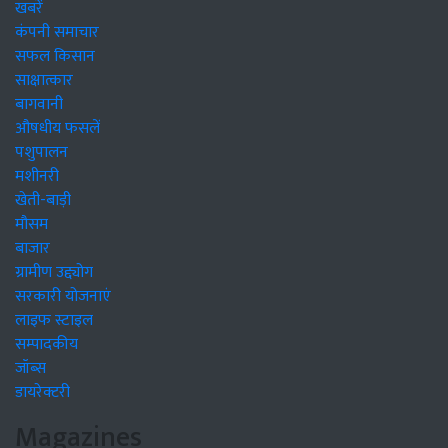
खबरें
कंपनी समाचार
सफल किसान
साक्षात्कार
बागवानी
औषधीय फसलें
पशुपालन
मशीनरी
खेती-बाड़ी
मौसम
बाजार
ग्रामीण उद्द्योग
सरकारी योजनाएं
लाइफ स्टाइल
सम्पादकीय
जॉब्स
डायरेक्टरी
Magazines