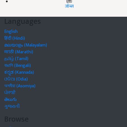
जॉब्स
Languages
English
हिंदी (Hindi)
മലയാളം (Malayalam)
मराठी (Marathi)
தமிழ் (Tamil)
বাঙালি (Bengali)
ಕನ್ನಡ (Kannada)
ଓଡିଆ (Odia)
অসমীয়া (Asomiya)
ਪੰਜਾਬੀ
తెలుగు
ગુજરાતી
Browse