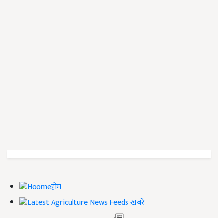
होम
ख़बरें