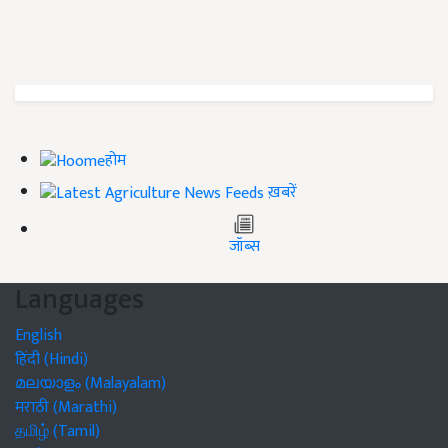
होम
ख़बरें
जॉब्स
Languages
English
हिंदी (Hindi)
മലയാളം (Malayalam)
मराठी (Marathi)
தமிழ் (Tamil)