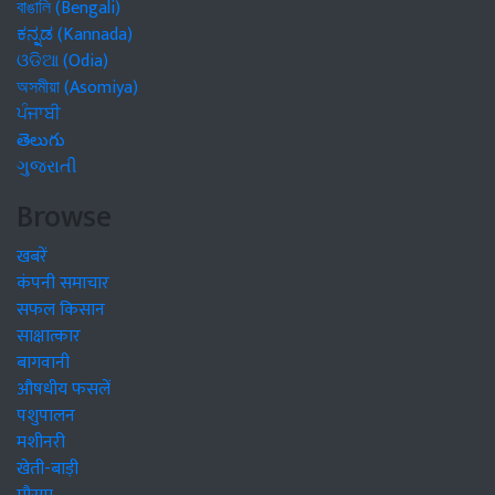
বাঙালি (Bengali)
ಕನ್ನಡ (Kannada)
ଓଡିଆ (Odia)
অসমীয়া (Asomiya)
ਪੰਜਾਬੀ
తెలుగు
ગુજરાતી
Browse
खबरें
कंपनी समाचार
सफल किसान
साक्षात्कार
बागवानी
औषधीय फसलें
पशुपालन
मशीनरी
खेती-बाड़ी