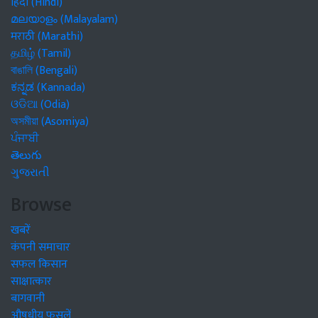
हिंदी (Hindi)
മലയാളം (Malayalam)
मराठी (Marathi)
தமிழ் (Tamil)
বাঙালি (Bengali)
ಕನ್ನಡ (Kannada)
ଓଡିଆ (Odia)
অসমীয়া (Asomiya)
ਪੰਜਾਬੀ
తెలుగు
ગુજરાતી
Browse
खबरें
कंपनी समाचार
सफल किसान
साक्षात्कार
बागवानी
औषधीय फसलें